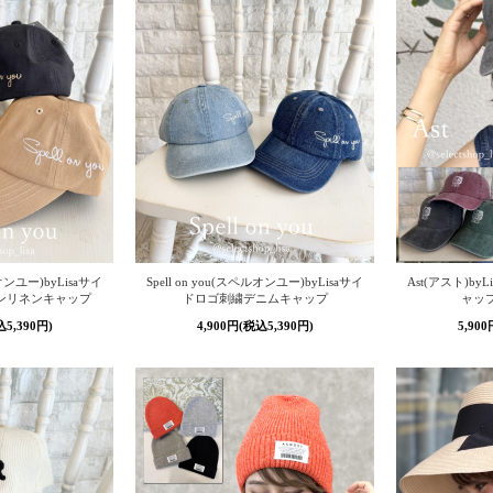
ルオンユー)byLisaサイ
Spell on you(スペルオンユー)byLisaサイ
Ast(アスト)b
ンリネンキャップ
ドロゴ刺繍デニムキャップ
ャッ
込5,390円)
4,900円(税込5,390円)
5,90