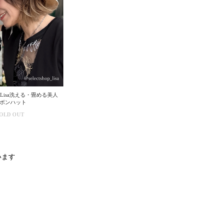
Lisa洗える・畳める美人
ボンハット
OLD OUT
ています