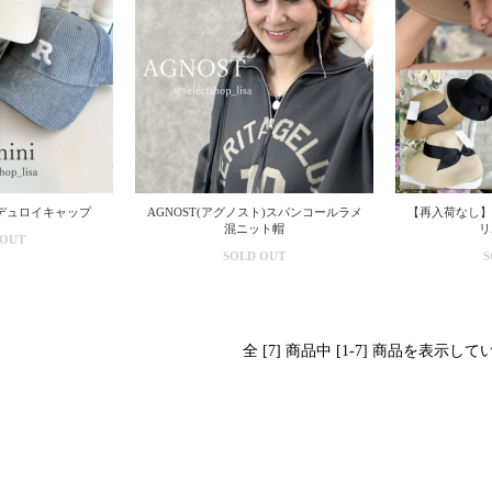
コーデュロイキャップ
AGNOST(アグノスト)スパンコールラメ
【再入荷なし】
混ニット帽
リ
 OUT
SOLD OUT
S
全 [7] 商品中 [1-7] 商品を表示し