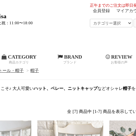
正午までのご注文は即日発
会員登録
マイアカ
sa
祝：11:00〜18:00
CATEGORY
BRAND
REVIEW
商品カテゴリ
ブランド
お客様の声
トール・帽子
>
帽子
こそ♪ 大人可愛い
ハット、ベレー、ニットキャップ
などオシャレ
帽子
を
全 [7] 商品中 [1-7] 商品を表示し