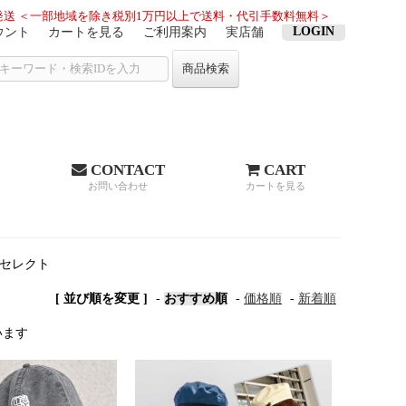
送 ＜一部地域を除き税別1万円以上で送料・代引手数料無料＞
LOGIN
ウント
カートを見る
ご利用案内
実店舗
商品検索
CONTACT
CART
お問い合わせ
カートを見る
セレクト
[ 並び順を変更 ]
-
おすすめ順
-
価格順
-
新着順
ています