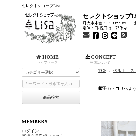
セレクトショップLisa
セレクトショップLi
月火水木金：13:00〜18:00 土
定休：日(祝日は一部休み)
HOME
CONCEPT
トップページ
当店について
TOP
>
ベルト・ス
帽子
カテゴリへよう
商品検索
MEMBERS
ログイン