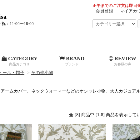
正午までのご注文は即日発
会員登録
マイアカ
sa
祝：11:00〜18:00
CATEGORY
BRAND
REVIEW
商品カテゴリ
ブランド
お客様の声
トール・帽子
>
その他小物
、アームカバー、ネックウォーマーなどのオシャレ小物。大人カジュア
全 [8] 商品中 [1-8] 商品を表示し