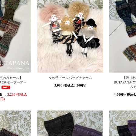
点のみセール】
女の子ドールバッグチャーム
【残りわ
パナ)柄ボーダーアー
BUTAPANA
3,000円(税込3,300円)
ム
円)
→
3,200円(税込
4,000円(税込4,
0円)