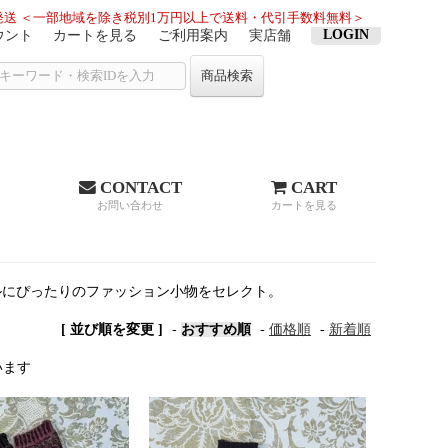
送 ＜一部地域を除き税別1万円以上で送料・代引手数料無料＞
LOGIN
ウント
カートを見る
ご利用案内
実店舗
商品検索
CONTACT
CART
お問い合わせ
カートを見る
ルにぴったりのファッション小物をセレクト。
[ 並び順を変更 ]
-
おすすめ順
-
価格順
-
新着順
ています