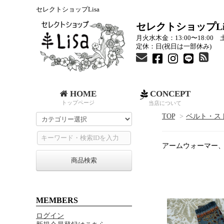
セレクトショップLisa
セレクトショップLi
月火水木金：13:00〜18:00 土
定休：日(祝日は一部休み)
HOME
CONCEPT
トップページ
当店について
TOP
>
ベルト・ス
アームウォーマー
商品検索
MEMBERS
ログイン