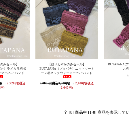
のみセール】
【残りわずかのみセール】
BUTAPANA
タパナ）ラメ入り柄ボ
BUTAPANA（ブタパナ）ニットツート
ン柄
マー/ヘアバンド
ーン柄ネックウォーマー/ヘアバンド
S
円)
→
2,720円(税込
3,000円(税込3,300円)
→
2,400円(税込
2円)
2,640円)
全 [8] 商品中 [1-8] 商品を表示し