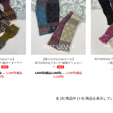
のみセール】
【残りわずかのみセール】
BUTAPANA
パナ)柄ボーダーアー
BUTAPANA(ブタパナ)裾柄アームカバ
ン柄
ー
S
円)
→
3,200円(税込
4,000円(税込4,400円)
→
3,200円(税込
0円)
3,520円)
全 [8] 商品中 [1-8] 商品を表示し