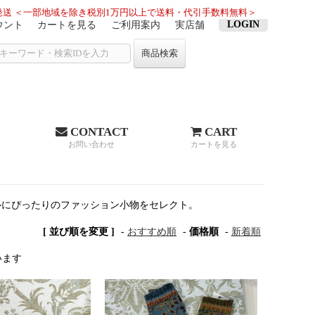
送 ＜一部地域を除き税別1万円以上で送料・代引手数料無料＞
LOGIN
ウント
カートを見る
ご利用案内
実店舗
商品検索
CONTACT
CART
お問い合わせ
カートを見る
ルにぴったりのファッション小物をセレクト。
[ 並び順を変更 ]
-
おすすめ順
-
価格順
-
新着順
ています