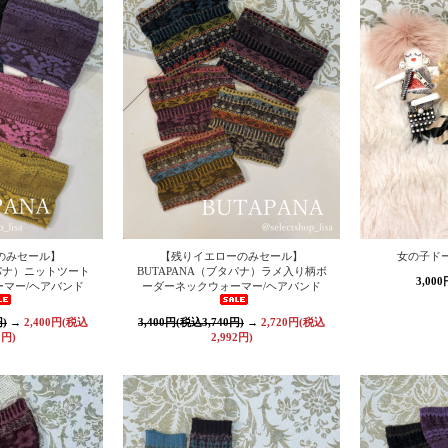
のみセール】
【残りイエローのみセール】
女の子ド
タパナ）ニットツート
BUTAPANA（ブタパナ）ラメ入り柄ボ
3,00
マー/ヘアバンド
ーダーネックウォーマー/ヘアバンド
円)
→
2,400円(税込
3,400円(税込3,740円)
→
2,720円(税込
0円)
2,992円)