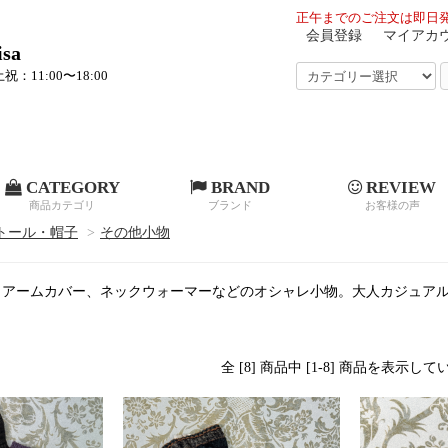
正午までのご注文は即日発
会員登録
マイアカ
sa
祝：11:00〜18:00
CATEGORY
BRAND
REVIEW
商品カテゴリ
ブランド
お客様の声
トール・帽子
>
その他小物
、アームカバー、ネックウォーマーなどのオシャレ小物。大人カジュア
全 [8] 商品中 [1-8] 商品を表示し