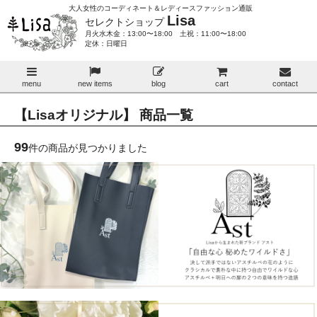
大人女性のコーディネート＆レディースファッション通販
Lisa
セレクトショップ
月火水木金：13:00〜18:00 土祝：11:00〜18:00
定休：日曜日
menu
new items
blog
cart
contact
【Lisaオリジナル】 商品一覧
99
件の商品が見つかりました