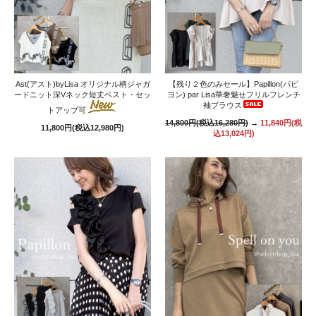
Ast(アスト)byLisa オリジナル柄ジャガ
【残り２色のみセール】Papillon(パピ
ードニット深Vネック短丈ベスト・セッ
ヨン) par Lisa華奢魅せフリルフレンチ
袖ブラウス
トアップ可
14,800円(税込16,280円)
→
11,840円(税
11,800円(税込12,980円)
込13,024円)