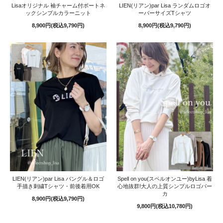
Lisaオリジナル 袖チャーム付ボートネ
LIEN(リアン)par Lisa ランダムロゴオ
ックシンプルカラーニット
ーバーサイズTシャツ
8,900円(税込9,790円)
8,900円(税込9,790円)
LIEN(リアン)par Lisa バングル＆ロゴ
Spell on you(スペルオンユー)byLisa 着
手描き刺繍Tシャツ・前後着用OK
心地抜群!大人の上質シンプルロゴパー
カ
8,900円(税込9,790円)
9,800円(税込10,780円)