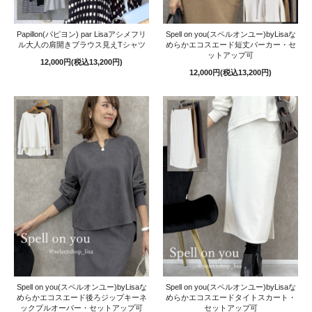
Papillon(パピヨン) par Lisaアシメフリ
Spell on you(スペルオンユー)byLisaな
ル大人の肩開きブラウス見えTシャツ
めらかエコスエード短丈パーカー・セ
ットアップ可
12,000円(税込13,200円)
12,000円(税込13,200円)
Spell on you(スペルオンユー)byLisaな
Spell on you(スペルオンユー)byLisaな
めらかエコスエード後ろジップキーネ
めらかエコスエードタイトスカート・
ックプルオーバー・セットアップ可
セットアップ可