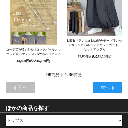
LIEN(リアン)par Lisa配色テープ使いシ
ャカシャカバルーンマキシスカート・
セットアップ可
コーデ広がる♪淡水バロックパールとサ
ージカルステンレスの7wayネックレス
13,800円(税込15,180円)
13,800円(税込15,180円)
99
1
36
商品中
-
商品
前へ
次へ
ほかの商品を探す