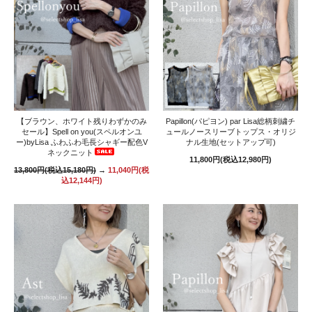
【ブラウン、ホワイト残りわずかのみ
Papillon(パピヨン) par Lisa総柄刺繍チ
セール】Spell on you(スペルオンユ
ュールノースリーブトップス・オリジ
ー)byLisa ふわふわ毛長シャギー配色V
ナル生地(セットアップ可)
ネックニット
11,800円(税込12,980円)
13,800円(税込15,180円)
→
11,040円(税
込12,144円)