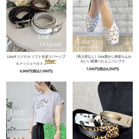
Lisaオリジナル ソフト合皮リバーシブ
《再入荷なし》Lisa透かし柄楽ちんか
わいい軽量ぺたんこパンプス
ルメッシュベルト
7,500円(税込8,250円)
6,900円(税込7,590円)