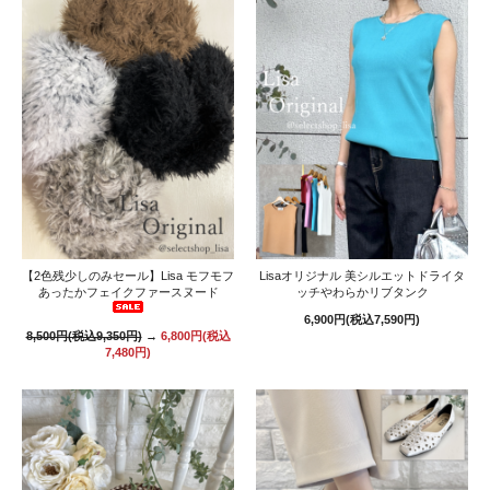
【2色残少しのみセール】Lisa モフモフ
Lisaオリジナル 美シルエットドライタ
あったかフェイクファースヌード
ッチやわらかリブタンク
6,900円(税込7,590円)
8,500円(税込9,350円)
→
6,800円(税込
7,480円)