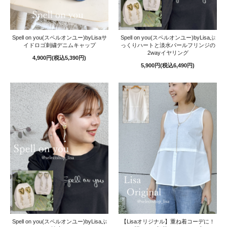
Spell on you(スペルオンユー)byLisaサ
Spell on you(スペルオンユー)byLisaぷ
イドロゴ刺繍デニムキャップ
っくりハートと淡水パールフリンジの
2wayイヤリング
4,900円(税込5,390円)
5,900円(税込6,490円)
Spell on you(スペルオンユー)byLisaぷ
【Lisaオリジナル】重ね着コーデに！