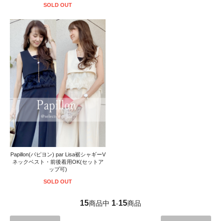
SOLD OUT
Papillon(パピヨン) par Lisa裾シャギーV
ネックベスト・前後着用OK(セットア
ップ可)
SOLD OUT
15
1
15
商品中
-
商品