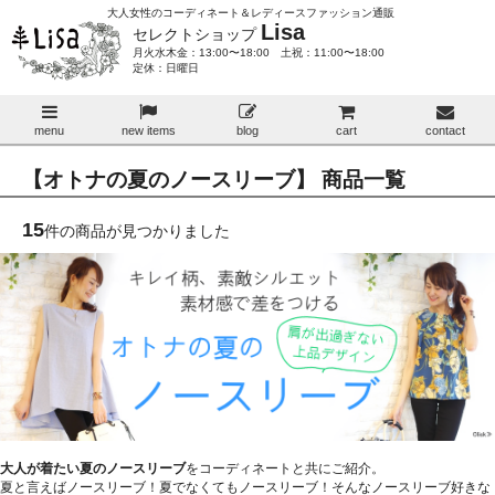
大人女性のコーディネート＆レディースファッション通販
Lisa
セレクトショップ
月火水木金：13:00〜18:00 土祝：11:00〜18:00
定休：日曜日
menu
new items
blog
cart
contact
【オトナの夏のノースリーブ】 商品一覧
15
件の商品が見つかりました
大人が着たい夏のノースリーブ
をコーディネートと共にご紹介。
夏と言えばノースリーブ！夏でなくてもノースリーブ！そんなノースリーブ好きな