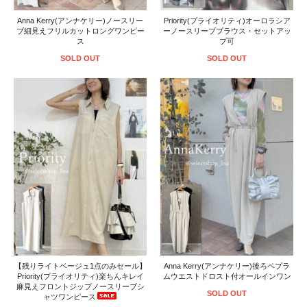
Anna Kerry(アンナケリー)ノースリー
Priority(プライオリティ)オーロラシア
ブ細見えフリルカットロングワンピー
ーノースリーブブラウス・セットアッ
ス
プ可
SOLD OUT
SOLD OUT
【残りライトベージュ1点のみセール】
Anna Kerry(アンナケリー)後ろペプラ
Priority(プライオリティ)楽ちんキレイ
ムウエストドロスト付オールインワン
麻見えフロントジップノースリーブシ
SOLD OUT
ャツワンピース