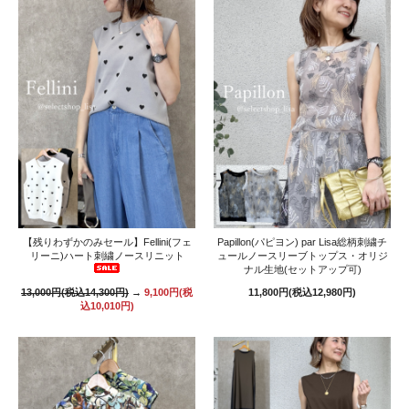
【残りわずかのみセール】Fellini(フェ
Papillon(パピヨン) par Lisa総柄刺繍チ
リーニ)ハート刺繍ノースリニット
ュールノースリーブトップス・オリジ
ナル生地(セットアップ可)
13,000円(税込14,300円)
→
9,100円(税
11,800円(税込12,980円)
込10,010円)