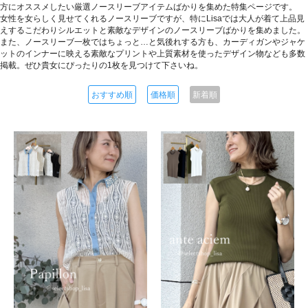
方にオススメしたい厳選ノースリーブアイテムばかりを集めた特集ページです。
女性を女らしく見せてくれるノースリーブですが、特にLisaでは大人が着て上品見
えするこだわりシルエットと素敵なデザインのノースリーブばかりを集めました。
また、ノースリーブ一枚ではちょっと…と気後れする方も、カーディガンやジャケ
ットのインナーに映える素敵なプリントや上質素材を使ったデザイン物なども多数
掲載。ぜひ貴女にぴったりの1枚を見つけて下さいね。
おすすめ順
価格順
新着順