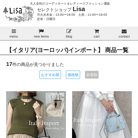
大人女性のコーディネート＆レディースファッション通販
Lisa
セレクトショップ
月火水木金：13:00〜18:00 土祝：11:00〜18:00
定休：日曜日
menu
new items
blog
cart
contact
【イタリア(ヨーロッパ)インポート】 商品一覧
17
件の商品が見つかりました
おすすめ順
価格順
新着順