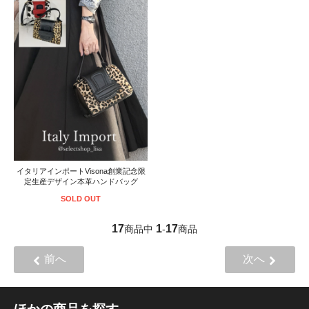
イタリアインポートVisona創業記念限
定生産デザイン本革ハンドバッグ
SOLD OUT
17
1
17
商品中
-
商品
前へ
次へ