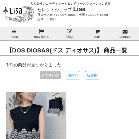
大人女性のコーディネート＆レディースファッション通販
Lisa
セレクトショップ
月火水木金：13:00〜18:00 土祝：11:00〜18:00
定休：日曜日
menu
new items
blog
cart
contact
【DOS DIOSAS(ドス ディオサス)】 商品一覧
1
件の商品が見つかりました
おすすめ順
価格順
新着順