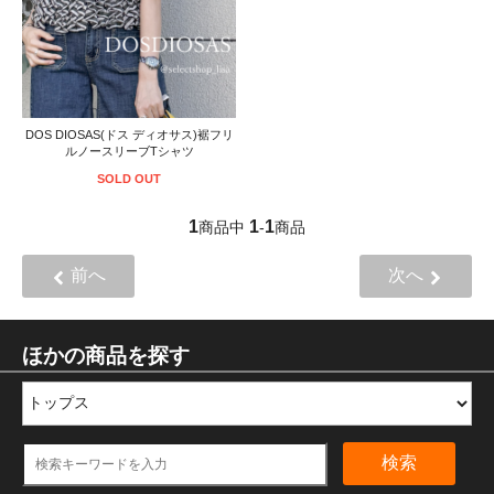
DOS DIOSAS(ドス ディオサス)裾フリ
ルノースリーブTシャツ
SOLD OUT
1
1
1
商品中
-
商品
前へ
次へ
ほかの商品を探す
検索