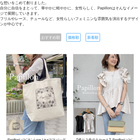
な想いをこめて創りました。
自分に自信をまとって、華やかに軽やかに、女性らしく、Papillonはそんなイメー
ジで展開していきます。
フリルやレース、チュールなど、女性らしいフェミニンな雰囲気を演出するデザイ
ンが中心です。
おすすめ順
価格順
新着順
Papillon(パピヨン) par Lisaママバッグ
【残り２色のみセール】Papillon(パピ