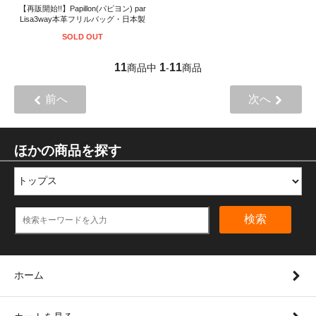
【再販開始!!】Papillon(パピヨン) par
Lisa3way本革フリルバッグ・日本製
SOLD OUT
11
1
11
商品中
-
商品
前へ
次へ
ほかの商品を探す
検索
ホーム