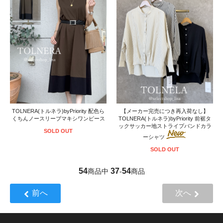
TOLNERA(トルネラ)byPriority 配色ら
【メーカー完売につき再入荷なし】
くちんノースリーブマキシワンピース
TOLNERA(トルネラ)byPriority 前裾タ
ックサッカー地ストライプバンドカラ
SOLD OUT
ーシャツ
SOLD OUT
54
37
54
商品中
-
商品
前へ
次へ