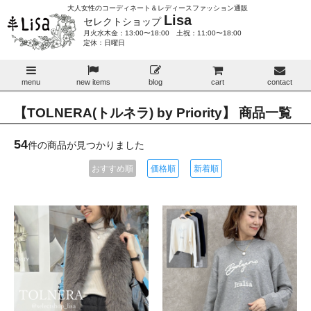
大人女性のコーディネート＆レディースファッション通販
Lisa
セレクトショップ
月火水木金：13:00〜18:00 土祝：11:00〜18:00
定休：日曜日
menu
new items
blog
cart
contact
【TOLNERA(トルネラ) by Priority】 商品一覧
54
件の商品が見つかりました
おすすめ順
価格順
新着順