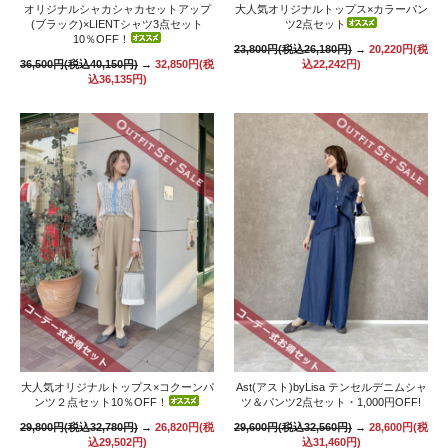
オリジナルシャカシャカセットアップ
大人気オリジナルトップス×カラーパン
(ブラック)×LIENTシャツ3点セット
ツ2点セット
10％OFF！
23,800円(税込26,180円)
→
20,220円(税
36,500円(税込40,150円)
→
32,850円(税
込22,242円)
込36,135円)
大人気オリジナルトップス×コクーンパ
Ast(アスト)byLisa テンセルデニムシャ
ンツ２点セット10％OFF！
ツ＆パンツ2点セット・1,000円OFF!
29,800円(税込32,780円)
→
26,820円(税
29,600円(税込32,560円)
→
28,600円(税
込29,502円)
込31,460円)