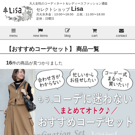
大人女性のコーディネート＆レディースファッション通販
Lisa
セレクトショップ
月火水木金：13:00〜18:00 土祝：11:00〜18:00
定休：日曜日
menu
new items
blog
cart
contact
【おすすめコーデセット】 商品一覧
16
件の商品が見つかりました