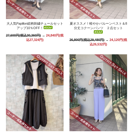
大人気Papillon総柄刺繍チュールセット
夏オススメ！軽やかバルーンベスト＆8
アップ10％OFF！
分丈コクーンパンツ ２点セット
27,600円(税込30,360円)
→
24,840円(税
込27,324円)
26,800円(税込29,480円)
→
24,120円(税
込26,532円)