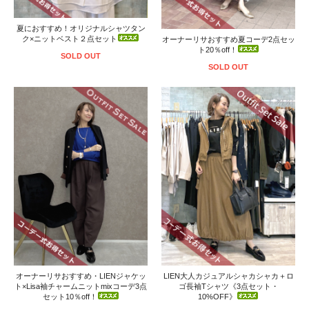
夏におすすめ！オリジナルシャツタン
ク×ニットベスト２点セット
オーナーリサおすすめ夏コーデ2点セッ
ト20％off！
SOLD OUT
SOLD OUT
オーナーリサおすすめ・LIENジャケッ
LIEN大人カジュアルシャカシャカ＋ロ
ト×Lisa袖チャームニットmixコーデ3点
ゴ長袖Tシャツ《3点セット・
セット10％off！
10%OFF》