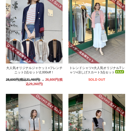
大人気オリジナルジャケット×フレンチ
トレンドシャツ×大人気オリジナルTシ
ニット2点セット\2,000off！
ャツ×涼しげスカート3点セット
28,600円(税込31,460円)
→
26,600円(税
SOLD OUT
込29,260円)