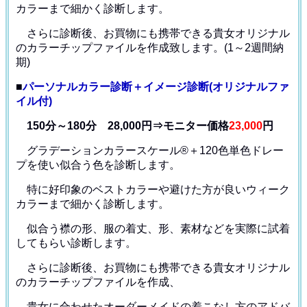
カラー
まで細かく診断します。
さらに診断後、お買物にも携帯できる貴女オリジナル
の
カラーチップファイルを作成致します。(1～2週間納
期)
■
パーソナルカラー診断＋イメージ診断(オリジナルファ
イル付)
150分～180分 28,000円⇒モニター価格
23,000
円
グラデーションカラースケール®＋120色単色ドレー
プ
を使い似合う色を診断します。
特に好印象のベストカラーや避けた方が良いウィーク
カラー
まで細かく診断します。
似合う襟の形、服の着丈、形、素材などを
実際に試着
してもらい診断します。
さらに診断後、お買物にも携帯できる貴女オリジナル
の
カラーチップファイルを作成、
貴女に合わせたオーダーメイドの着こなし方のアドバ