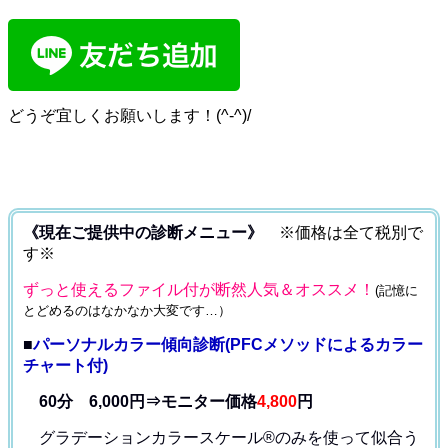
どうぞ宜しくお願いします！(^-^)/
《現在ご提供中の診断メニュー》
※価格は全て税別で
す※
ずっと使えるファイル付が断然人気＆オススメ！
(記憶に
とどめるのはなかなか大変です…）
■
パーソナルカラー傾向診断(PFCメソッドによるカラー
チャート付)
60分 6,000円⇒モニター価格
4,800
円
グラデーションカラースケール®のみを使って
似合う