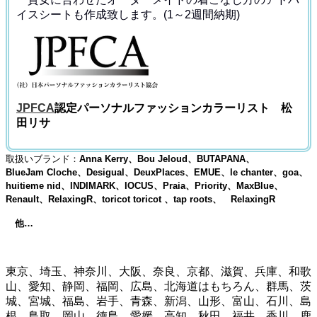
イス
シートも作成致します。(1～2週間納期)
JPFCA
認定パーソナルファッションカラーリスト 松
田リサ
取扱いブランド：
Anna Kerry、Bou Jeloud、BUTAPANA、
BlueJam Cloche、Desigual、DeuxPlaces、EMUE、le chanter、goa、
huitieme nid、INDIMARK、IOCUS、Praia、Priority、MaxBlue、
Renault、RelaxingR、toricot toricot 、tap roots、 RelaxingR
他…
東京、埼玉、神奈川、大阪、奈良、京都、滋賀、兵庫、和歌
山、愛知、静岡、福岡、広島、北海道はもちろん、群馬、茨
城、宮城、福島、岩手、青森、新潟、山形、富山、石川、島
根、鳥取、岡山、徳島、愛媛、高知、秋田、福井、香川、鹿