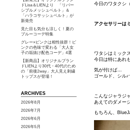
今日のワタクシ
ドLisa＆LIENより 「リバー
シブルメッシュベルト」＆
「ハラコサッシュベルト」が
新発売
アクセサリーは
見た目も気分も涼しく！夏の
ブルーコーデ特集
グレー×ピンクは相性抜群！ピ
ンクの色味で変わる「大人女
子の垢抜け配色コーデ」4選
ワタシはミック
今日は特にあれ
【新商品】オリジナルブラン
ドLIENより30代・40代のため
気が付けば…
の「前後2way」大人見え刺繍
ゴールド、シル
トップスが登場！
ARCHIVES
こんなジャラジ
あえてのダメー
2026年8月
2026年7月
もちろん、Blu
2026年6月
2026年5月