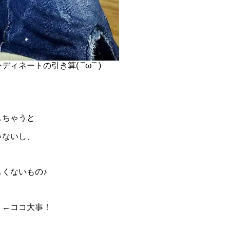
ィネートの引き算( ¯ω¯ )
しちゃうと
ゃないし、
くないもの♪
」←ココ大事！