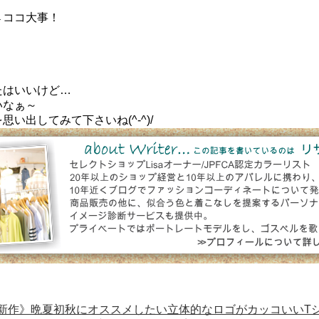
←ココ大事！
たはいいけど…
いなぁ～
い出してみて下さいね(^-^)/
新作》晩夏初秋にオススメしたい立体的なロゴがカッコいいT