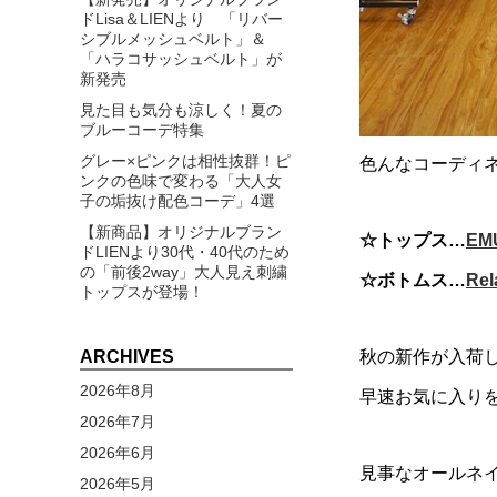
ドLisa＆LIENより 「リバー
シブルメッシュベルト」＆
「ハラコサッシュベルト」が
新発売
見た目も気分も涼しく！夏の
ブルーコーデ特集
グレー×ピンクは相性抜群！ピ
色んなコーディ
ンクの色味で変わる「大人女
子の垢抜け配色コーデ」4選
【新商品】オリジナルブラン
☆トップス…
E
ドLIENより30代・40代のため
の「前後2way」大人見え刺繍
☆ボトムス…
Re
トップスが登場！
ARCHIVES
秋の新作が入荷
2026年8月
早速お気に入り
2026年7月
2026年6月
見事なオールネ
2026年5月