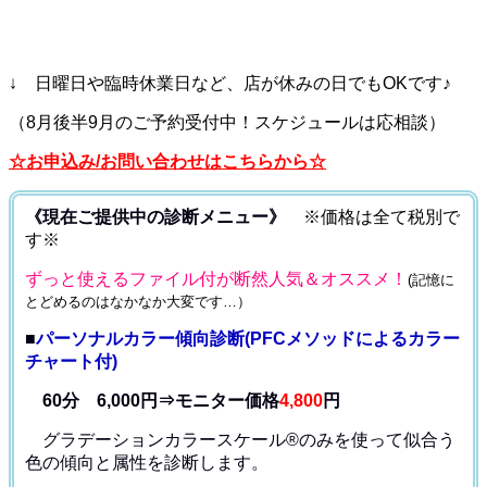
↓ 日曜日や臨時休業日など、店が休みの日でもOKです♪
（8月後半9月のご予約受付中！スケジュールは応相談）
☆お申込み/お問い合わせはこちらから☆
《現在ご提供中の診断メニュー》
※価格は全て税別で
す※
ずっと使えるファイル付が断然人気＆オススメ！
(記憶に
とどめるのはなかなか大変です…）
■
パーソナルカラー傾向診断(PFCメソッドによるカラー
チャート付)
60分 6,000円⇒モニター価格
4,800
円
グラデーションカラースケール®のみを使って
似合う
色の傾向と属性を診断します。