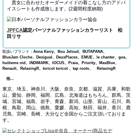
貴女に合わせたオーダーメイドの着こなし方のアドバ
イス
シートも作成致します。(2週間程度納期)
JPFCA
認定パーソナルファッションカラーリスト 松
田リサ
取扱いブランド：
Anna Kerry、Bou Jeloud、BUTAPANA、
BlueJam Cloche、Desigual、DeuxPlaces、EMUE、le chanter、goa、
huitieme nid、INDIMARK、IOCUS、Praia、Priority、MaxBlue、
Renault、RelaxingR、toricot toricot 、tap roots、 RelaxingR
他…
東京、埼玉、神奈川、大阪、奈良、京都、滋賀、兵庫、和歌
山、愛知、静岡、福岡、広島、北海道はもちろん、群馬、茨
城、宮城、福島、岩手、青森、新潟、山形、富山、石川、島
根、鳥取、岡山、徳島、愛媛、高知、秋田、福井、香川、鹿
児島、宮崎、長崎、大分など全国からご注文頂いておりま
す。