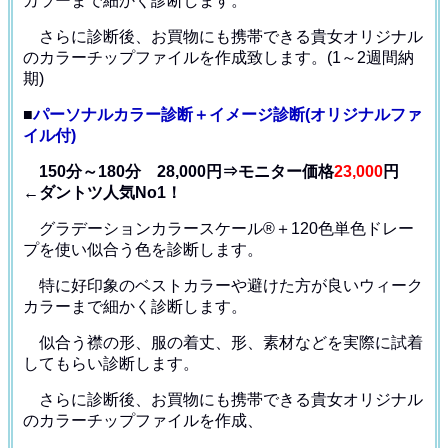
カラー
まで細かく診断します。
さらに診断後、お買物にも携帯できる貴女オリジナル
の
カラーチップファイルを作成致します。(1～2週間納
期)
■
パーソナルカラー診断＋イメージ診断(オリジナルファ
イル付)
150分～180分 28,000円⇒モニター価格
23,000
円
←ダントツ人気No1！
グラデーションカラースケール®＋120色単色ドレー
プ
を使い似合う色を診断します。
特に好印象のベストカラーや避けた方が良いウィーク
カラー
まで細かく診断します。
似合う襟の形、服の着丈、形、素材などを
実際に試着
してもらい診断します。
さらに診断後、お買物にも携帯できる貴女オリジナル
の
カラーチップファイルを作成、