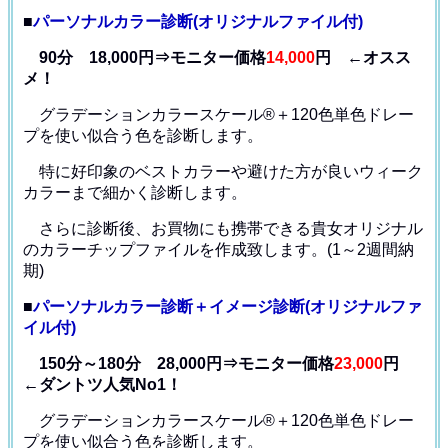
■
パーソナルカラー診断(オリジナルファイル付)
90分 18,000円⇒モニター価格
14,000
円 ←オスス
メ！
グラデーションカラースケール®＋120色単色ドレー
プ
を使い似合う色を診断します。
特に好印象のベストカラーや避けた方が良いウィーク
カラー
まで細かく診断します。
さらに診断後、お買物にも携帯できる貴女オリジナル
の
カラーチップファイルを作成致します。(1～2週間納
期)
■
パーソナルカラー診断＋イメージ診断(オリジナルファ
イル付)
150分～180分 28,000円⇒モニター価格
23,000
円
←ダントツ人気No1！
グラデーションカラースケール®＋120色単色ドレー
プ
を使い似合う色を診断します。