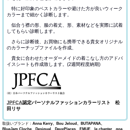
特に好印象のベストカラーや避けた方が良いウィーク
カラー
まで細かく診断します。
似合う襟の形、服の着丈、形、素材などを
実際に試着
してもらい診断します。
さらに診断後、お買物にも携帯できる貴女オリジナル
の
カラーチップファイルを作成、
貴女に合わせたオーダーメイドの着こなし方のアドバ
イス
シートも作成致します。(2週間程度納期)
JPFCA
認定パーソナルファッションカラーリスト 松
田リサ
取扱いブランド：
Anna Kerry、Bou Jeloud、BUTAPANA、
BlueJam Cloche、Desigual、DeuxPlaces、EMUE、le chanter、goa、