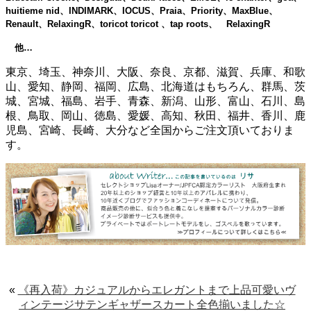
huitieme nid、INDIMARK、IOCUS、Praia、Priority、MaxBlue、
Renault、RelaxingR、toricot toricot 、tap roots、 RelaxingR
他…
東京、埼玉、神奈川、大阪、奈良、京都、滋賀、兵庫、和歌
山、愛知、静岡、福岡、広島、北海道はもちろん、群馬、茨
城、宮城、福島、岩手、青森、新潟、山形、富山、石川、島
根、鳥取、岡山、徳島、愛媛、高知、秋田、福井、香川、鹿
児島、宮崎、長崎、大分など全国からご注文頂いておりま
す。
«
《再入荷》カジュアルからエレガントまで上品可愛いヴ
ィンテージサテンギャザースカート全色揃いました☆