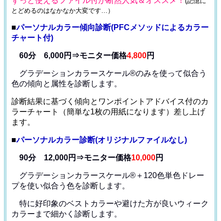
ずっと使えるファイル付が断然人気＆オススメ！
(記憶に
とどめるのはなかなか大変です…）
■
パーソナルカラー傾向診断(PFCメソッドによるカラー
チャート付)
60分 6,000円⇒モニター価格
4,800
円
グラデーションカラースケール®のみを使って
似合う
色の傾向と属性を診断します。
診断結果に基づく傾向とワンポイントアドバイス付のカ
ラーチャート（簡単な1枚の用紙になります）差し上げ
ます。
■
パーソナルカラー診断(オリジナルファイルなし)
90分 12,000円⇒モニター価格
10,000
円
グラデーションカラースケール®＋120色単色ドレー
プ
を使い似合う色を診断します。
特に好印象のベストカラーや避けた方が良いウィーク
カラー
まで細かく診断します。