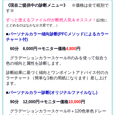
《現在ご提供中の診断メニュー》
※価格は全て税別で
す※
ずっと使えるファイル付が断然人気＆オススメ！
(記憶に
とどめるのはなかなか大変です…）
■
パーソナルカラー傾向診断(PFCメソッドによるカラー
チャート付)
60分 6,000円⇒モニター価格
4,800
円
グラデーションカラースケール®のみを使って
似合う
色の傾向と属性を診断します。
診断結果に基づく傾向とワンポイントアドバイス付のカ
ラーチャート（簡単な1枚の用紙になります）差し上げ
ます。
■
パーソナルカラー診断(オリジナルファイルなし)
90分 12,000円⇒モニター価格
10,000
円
グラデーションカラースケール®＋120色単色ドレー