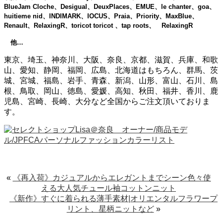
BlueJam Cloche、Desigual、DeuxPlaces、EMUE、le chanter、goa、
huitieme nid、INDIMARK、IOCUS、Praia、Priority、MaxBlue、
Renault、RelaxingR、toricot toricot 、tap roots、 RelaxingR
他…
東京、埼玉、神奈川、大阪、奈良、京都、滋賀、兵庫、和歌
山、愛知、静岡、福岡、広島、北海道はもちろん、群馬、茨
城、宮城、福島、岩手、青森、新潟、山形、富山、石川、島
根、鳥取、岡山、徳島、愛媛、高知、秋田、福井、香川、鹿
児島、宮崎、長崎、大分など全国からご注文頂いておりま
す。
«
《再入荷》カジュアルからエレガントまでシーン色々使
える大人気チュール袖コットンニット
《新作》すぐに着られる薄手素材|オリエンタルフラワープ
リント、星柄ニットなど
»