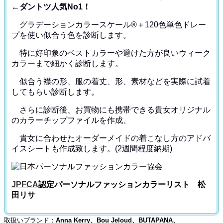
←ダントツ人気No1！
グラデーションカラースケール®＋120色単色ドレー
プ
を使い似合う色を診断します。
特に好印象のベストカラーや避けた方が良いウィーク
カラー
まで細かく診断します。
似合う襟の形、服の着丈、形、素材などを
実際に試着
してもらい診断します。
さらに診断後、お買物にも携帯できる貴女オリジナル
の
カラーチップファイルを作成、
貴女に合わせたオーダーメイドの着こなし方のアドバ
イス
シートも作成致します。(2週間程度納期)
JPFCA
認定パーソナルファッションカラーリスト 松
田リサ
取扱いブランド：
Anna Kerry、Bou Jeloud、BUTAPANA、