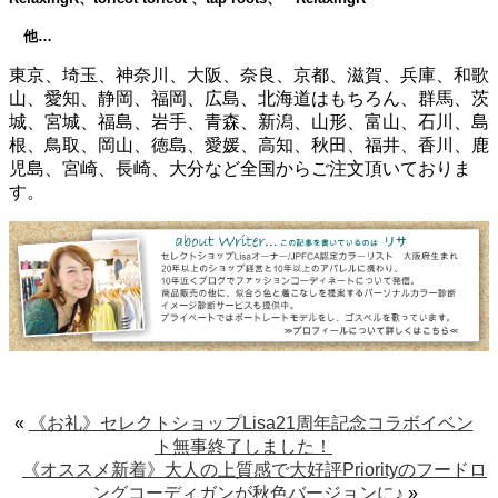
他…
東京、埼玉、神奈川、大阪、奈良、京都、滋賀、兵庫、和歌
山、愛知、静岡、福岡、広島、北海道はもちろん、群馬、茨
城、宮城、福島、岩手、青森、新潟、山形、富山、石川、島
根、鳥取、岡山、徳島、愛媛、高知、秋田、福井、香川、鹿
児島、宮崎、長崎、大分など全国からご注文頂いておりま
す。
«
《お礼》セレクトショップLisa21周年記念コラボイベン
ト無事終了しました！
《オススメ新着》大人の上質感で大好評Priorityのフードロ
ングコーディガンが秋色バージョンに♪
»