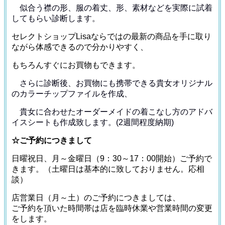
似合う襟の形、服の着丈、形、素材などを
実際に試着
してもらい診断します。
セレクトショップLisaならではの最新の商品を手に取り
ながら体感できるので分かりやすく、
もちろんすぐにお買物もできます。
さらに診断後、お買物にも携帯できる貴女オリジナル
の
カラーチップファイルを作成、
貴女に合わせたオーダーメイドの着こなし方のアドバ
イス
シートも作成致します。(2週間程度納期)
☆ご予約につきまして
日曜祝日、月～金曜日（9：30～17：00開始）ご予約で
きます。（土曜日は基本的に致しておりません。応相
談）
店営業日（月～土）のご予約につきましては、
ご予約を頂いた時間帯は店を臨時休業や営業時間の変更
をします。