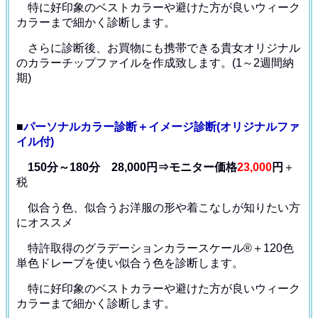
特に好印象のベストカラーや避けた方が良いウィーク
カラー
まで細かく診断します。
さらに診断後、お買物にも携帯できる貴女オリジナル
の
カラーチップファイルを作成致します。(1～2週間納
期)
■
パーソナルカラー診断＋イメージ診断(オリジナルファ
イル付)
150分～180分 28,000円⇒モニター価格
23,000
円
＋
税
似合う色、似合うお洋服の形や着こなしが知りたい方
にオススメ
特許取得のグラデーションカラースケール®＋120色
単色ドレープ
を使い似合う色を診断します。
特に好印象のベストカラーや避けた方が良いウィーク
カラー
まで細かく診断します。