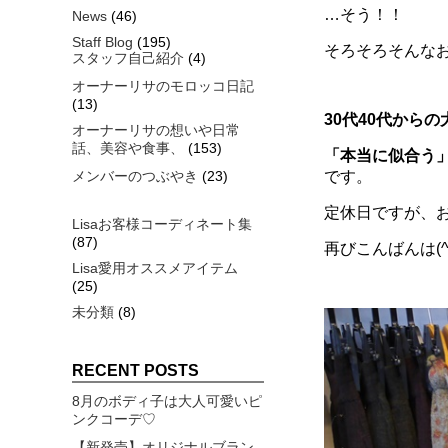
…そう！！
News
(46)
Staff Blog
(195)
そろそろそんな
スタッフ自己紹介
(4)
オーナーリサのモロッコ日記
(13)
30代40代から
オーナーリサの想いや日常
話、美容や食事、
(153)
「本当に似合う
メンバーのつぶやき
(23)
です。
定休日ですが、
Lisaお客様コーディネート集
(87)
再びこんばんは(^-
Lisa愛用オススメアイテム
(25)
未分類
(8)
RECENT POSTS
8月のボディ子は大人可愛いピ
ンクコーデ♡
【新発売】オリジナルブラン