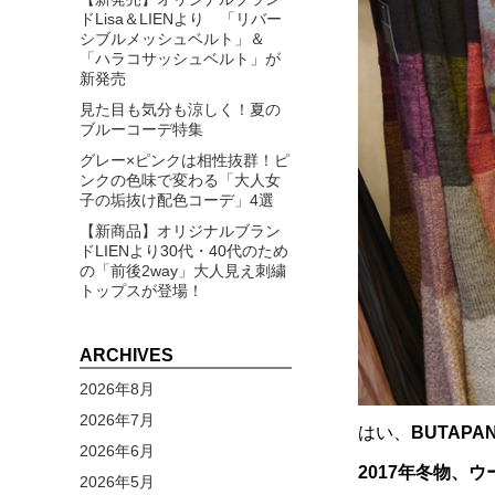
ドLisa＆LIENより 「リバー
シブルメッシュベルト」＆
「ハラコサッシュベルト」が
新発売
見た目も気分も涼しく！夏の
ブルーコーデ特集
グレー×ピンクは相性抜群！ピ
ンクの色味で変わる「大人女
子の垢抜け配色コーデ」4選
【新商品】オリジナルブラン
ドLIENより30代・40代のため
の「前後2way」大人見え刺繍
トップスが登場！
ARCHIVES
2026年8月
2026年7月
はい、
BUTAP
2026年6月
2017年冬物、ウ
2026年5月