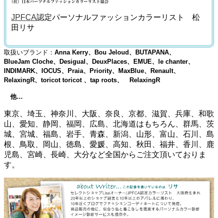
JPFCA
認定パーソナルファッションカラーリスト 松
田リサ
取扱いブランド：
Anna Kerry、Bou Jeloud、BUTAPANA、
BlueJam Cloche、Desigual、DeuxPlaces、EMUE、le chanter、
INDIMARK、IOCUS、Praia、Priority、MaxBlue、Renault、
RelaxingR、toricot toricot 、tap roots、 RelaxingR
他…
東京、埼玉、神奈川、大阪、奈良、京都、滋賀、兵庫、和歌
山、愛知、静岡、福岡、広島、北海道はもちろん、群馬、茨
城、宮城、福島、岩手、青森、新潟、山形、富山、石川、島
根、鳥取、岡山、徳島、愛媛、高知、秋田、福井、香川、鹿
児島、宮崎、長崎、大分など全国からご注文頂いておりま
す。