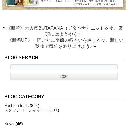
«
《新着》大人気BUTAPANA（ブタパナ）ニット冬物、店
頭にはようやく!!
《新着UP》一雨ごとに季節の移ろいを感じる今、新しい
秋物で気分を盛り上げよう♪
»
BLOG SERACH
BLOG CATEGORY
Fashion topic
(934)
スタッフコーディネート
(111)
News
(46)