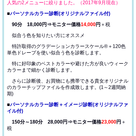
人気の2メニューに絞りました。（2017年9月現在）
■
パーソナルカラー診断(オリジナルファイル付)
90分 18,000円⇒モニター価格
14,000
円
＋税
似合う色を知りたい方にオススメ
特許取得のグラデーションカラースケール®＋120色
単色ドレープ
を使い似合う色を診断します。
特に好印象のベストカラーや避けた方が良いウィーク
カラー
まで細かく診断します。
さらに診断後、お買物にも携帯できる貴女オリジナル
の
カラーチップファイルを作成致します。(1～2週間納
期)
■
パーソナルカラー診断＋イメージ診断(オリジナルファ
イル付)
150分～180分 28,000円⇒モニター価格
23,000
円
＋
税