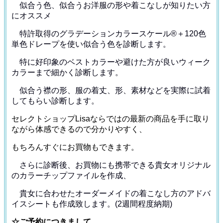
似合う色、似合うお洋服の形や着こなしが知りたい方
にオススメ
特許取得のグラデーションカラースケール®＋120色
単色ドレープ
を使い似合う色を診断します。
特に好印象のベストカラーや避けた方が良いウィーク
カラー
まで細かく診断します。
似合う襟の形、服の着丈、形、素材などを
実際に試着
してもらい診断します。
セレクトショップLisaならではの最新の商品を手に取り
ながら体感できるので分かりやすく、
もちろんすぐにお買物もできます。
さらに診断後、お買物にも携帯できる貴女オリジナル
の
カラーチップファイルを作成、
貴女に合わせたオーダーメイドの着こなし方のアドバ
イス
シートも作成致します。(2週間程度納期)
☆ご予約につきまして