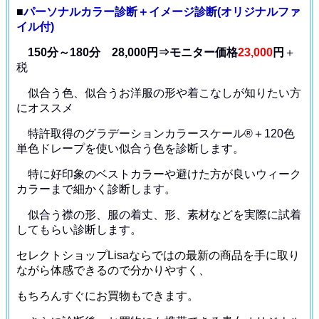
■
パーソナルカラー診断＋イメージ診断(オリジナルファ
イル付)
150分～180分 28,000円⇒モニター価格
23,000
円
＋
税
似合う色、似合うお洋服の形や着こなしが知りたい方
にオススメ
特許取得のグラデーションカラースケール®＋120色
単色ドレープ
を使い似合う色を診断します。
特に好印象のベストカラーや避けた方が良いウィーク
カラー
まで細かく診断します。
似合う襟の形、服の着丈、形、素材などを
実際に試着
してもらい診断します。
セレクトショップLisaならではの最新の商品を手に取り
ながら体感できるので分かりやすく、
もちろんすぐにお買物もできます。