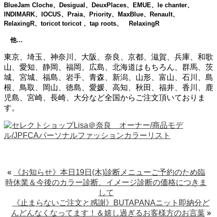
BlueJam Cloche、Desigual、DeuxPlaces、EMUE、le chanter、
INDIMARK、IOCUS、Praia、Priority、MaxBlue、Renault、
RelaxingR、toricot toricot 、tap roots、 RelaxingR
他…
東京、埼玉、神奈川、大阪、奈良、京都、滋賀、兵庫、和歌
山、愛知、静岡、福岡、広島、北海道はもちろん、群馬、茨
城、宮城、福島、岩手、青森、新潟、山形、富山、石川、島
根、鳥取、岡山、徳島、愛媛、高知、秋田、福井、香川、鹿
児島、宮崎、長崎、大分など全国からご注文頂いておりま
す。
«
《お知らせ》本日19日(木)診断メニューご予約のため臨
時休業＆今後のカラー診断、イメージ診断の価格につきま
して
《止まらないご注文と感謝》BUTAPANAニット即納分ど
んどんなくなってます！＆嬉し過ぎるお客様方のお言葉
»