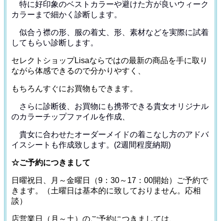
特に好印象のベストカラーや避けた方が良いウィーク
カラー
まで細かく診断します。
似合う襟の形、服の着丈、形、素材などを
実際に試着
してもらい診断します。
セレクトショップLisaならではの最新の商品を手に取り
ながら体感できるので分かりやすく、
もちろんすぐにお買物もできます。
さらに診断後、お買物にも携帯できる貴女オリジナル
の
カラーチップファイルを作成、
貴女に合わせたオーダーメイドの着こなし方のアドバ
イス
シートも作成致します。(2週間程度納期)
☆ご予約につきまして
日曜祝日、月～金曜日（9：30～17：00開始）ご予約で
きます。（土曜日は基本的に致しておりません。応相
談）
店営業日（月～土）のご予約につきましては、