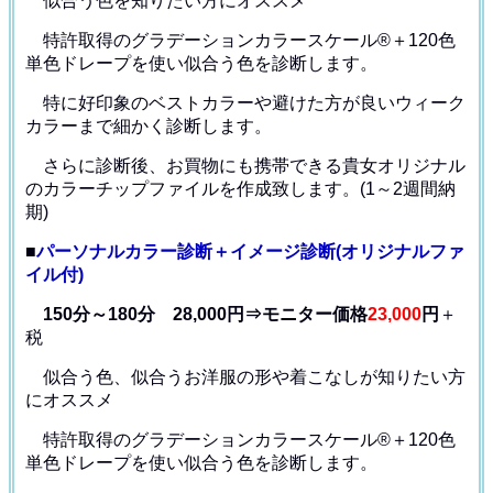
似合う色を知りたい方にオススメ
特許取得のグラデーションカラースケール®＋120色
単色ドレープ
を使い似合う色を診断します。
特に好印象のベストカラーや避けた方が良いウィーク
カラー
まで細かく診断します。
さらに診断後、お買物にも携帯できる貴女オリジナル
の
カラーチップファイルを作成致します。(1～2週間納
期)
■
パーソナルカラー診断＋イメージ診断(オリジナルファ
イル付)
150分～180分 28,000円⇒モニター価格
23,000
円
＋
税
似合う色、似合うお洋服の形や着こなしが知りたい方
にオススメ
特許取得のグラデーションカラースケール®＋120色
単色ドレープ
を使い似合う色を診断します。