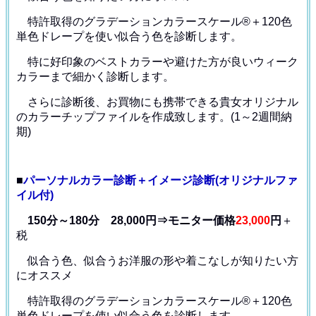
特許取得のグラデーションカラースケール®＋120色
単色ドレープ
を使い似合う色を診断します。
特に好印象のベストカラーや避けた方が良いウィーク
カラー
まで細かく診断します。
さらに診断後、お買物にも携帯できる貴女オリジナル
の
カラーチップファイルを作成致します。(1～2週間納
期)
■
パーソナルカラー診断＋イメージ診断(オリジナルファ
イル付)
150分～180分 28,000円⇒モニター価格
23,000
円
＋
税
似合う色、似合うお洋服の形や着こなしが知りたい方
にオススメ
特許取得のグラデーションカラースケール®＋120色
単色ドレープ
を使い似合う色を診断します。