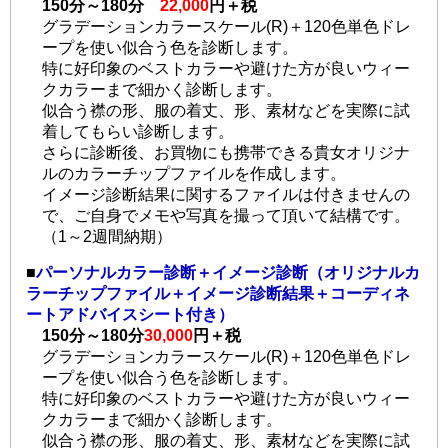
150分～180分
22,000
円＋税
グラデーションカラースケール(R)＋120色単色ドレ
ープを使い似合う色を診断します。
特に好印象のベストカラーや避けた方が良いウィー
クカラーまで細かく診断します。
似合う襟の形、服の着丈、形、素材などを実際に試
着してもらい診断します。
さらに診断後、お買物にも携帯できる貴女オリジナ
ルのカラーチップファイルを作成します。
イメージ診断結果に関するファイルは付きませんの
で、ご自身でメモや写真を撮って頂いて結構です。
（1～2週間納期）
■
パーソナルカラー診断＋イメージ診断（オリジナルカ
ラーチップファイル＋イメージ診断結果＋コーディネ
ートアドバイスシート付き）
150分～180分
30,000
円＋税
グラデーションカラースケール(R)＋120色単色ドレ
ープを使い似合う色を診断します。
特に好印象のベストカラーや避けた方が良いウィー
クカラーまで細かく診断します。
似合う襟の形、服の着丈、形、素材などを実際に試