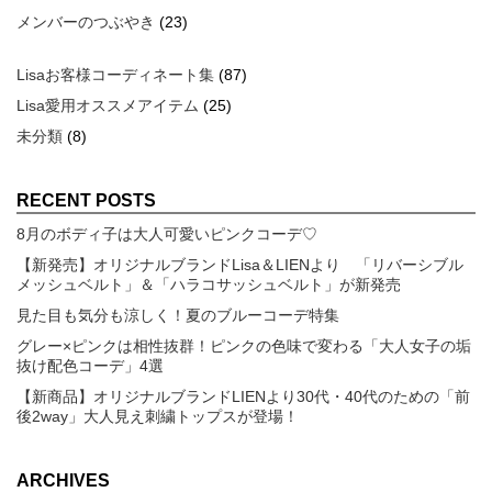
メンバーのつぶやき
(23)
Lisaお客様コーディネート集
(87)
Lisa愛用オススメアイテム
(25)
未分類
(8)
RECENT POSTS
8月のボディ子は大人可愛いピンクコーデ♡
【新発売】オリジナルブランドLisa＆LIENより 「リバーシブル
メッシュベルト」＆「ハラコサッシュベルト」が新発売
見た目も気分も涼しく！夏のブルーコーデ特集
グレー×ピンクは相性抜群！ピンクの色味で変わる「大人女子の垢
抜け配色コーデ」4選
【新商品】オリジナルブランドLIENより30代・40代のための「前
後2way」大人見え刺繍トップスが登場！
ARCHIVES