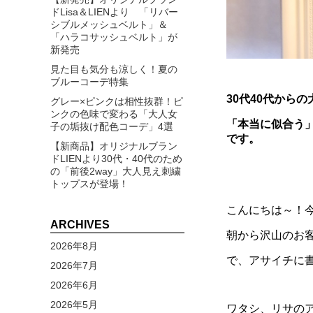
ドLisa＆LIENより 「リバー
シブルメッシュベルト」＆
「ハラコサッシュベルト」が
新発売
見た目も気分も涼しく！夏の
ブルーコーデ特集
30代40代から
グレー×ピンクは相性抜群！ピ
ンクの色味で変わる「大人女
「本当に似合う」
子の垢抜け配色コーデ」4選
です。
【新商品】オリジナルブラン
ドLIENより30代・40代のため
の「前後2way」大人見え刺繍
トップスが登場！
こんにちは～！
ARCHIVES
朝から沢山のお
2026年8月
で、アサイチに
2026年7月
2026年6月
2026年5月
ワタシ、リサの