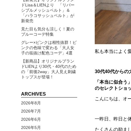
ドLisa＆LIENより 「リバー
シブルメッシュベルト」＆
「ハラコサッシュベルト」が
新発売
見た目も気分も涼しく！夏の
ブルーコーデ特集
グレー×ピンクは相性抜群！ピ
ンクの色味で変わる「大人女
私も本当によく愛
子の垢抜け配色コーデ」4選
【新商品】オリジナルブラン
ドLIENより30代・40代のため
30代40代から
の「前後2way」大人見え刺繍
トップスが登場！
「本当に似合う
の
セレクトショッ
ARCHIVES
こんにちは、オーナ
2026年8月
2026年7月
一昨日、昨日と
2026年6月
2026年5月
たくさんの励まし