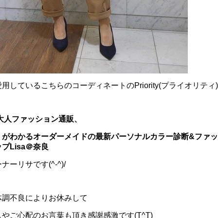
用しているこちらのコーディネートのPriority(プライオリテ
の大人ファッション通販、
」がわかるオーダーメイドの最新パーソナルカラー診断
&ファ
プLisa＠奈良
ーリサです(^-^)/
体調不良によりお休みして
やご心配のお言葉も頂き感謝感激です(T^T)