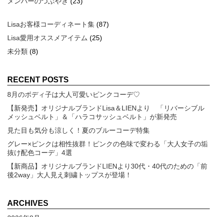
メンバーのつぶやき
(23)
Lisaお客様コーディネート集
(87)
Lisa愛用オススメアイテム
(25)
未分類
(8)
RECENT POSTS
8月のボディ子は大人可愛いピンクコーデ♡
【新発売】オリジナルブランドLisa＆LIENより 「リバーシブル
メッシュベルト」＆「ハラコサッシュベルト」が新発売
見た目も気分も涼しく！夏のブルーコーデ特集
グレー×ピンクは相性抜群！ピンクの色味で変わる「大人女子の垢
抜け配色コーデ」4選
【新商品】オリジナルブランドLIENより30代・40代のための「前
後2way」大人見え刺繍トップスが登場！
ARCHIVES