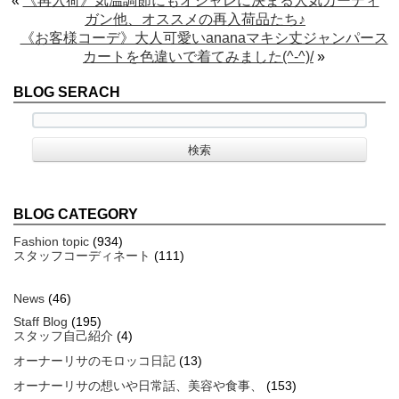
«
《再入荷》気温調節にもオシャレに決まる人気カーディ
ガン他、オススメの再入荷品たち♪
《お客様コーデ》大人可愛いananaマキシ丈ジャンパース
カートを色違いで着てみました(^-^)/
»
BLOG SERACH
BLOG CATEGORY
Fashion topic
(934)
スタッフコーディネート
(111)
News
(46)
Staff Blog
(195)
スタッフ自己紹介
(4)
オーナーリサのモロッコ日記
(13)
オーナーリサの想いや日常話、美容や食事、
(153)