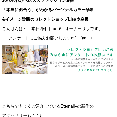
30代40代からの大人ファッション通販
「本当に似合う」がわかるパーソナルカラー診断
&イメージ診断の
セレクトショップLisa＠奈良
こんばんは～、本日2回目 ´ω` )/ オーナーリサです。
↓ アンケートにご協力お願いしますm(_ _)m ↓
こちらでもよくご紹介しているEternallyの新作の
アクセサリーも＾＾↓