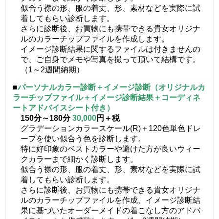
似合う襟の形、服の着丈、形、素材などを実際に試
着してもらい診断します。
さらに診断後、お買物にも携帯できる貴女オリジナ
ルのカラーチップファイルを作成します。
イメージ診断結果に関するファイルは付きませんの
で、ご自身でメモや写真を撮って頂いて結構です。
（1～2週間納期）
■
パーソナルカラー診断＋イメージ診断（オリジナルカ
ラーチップファイル＋イメージ診断結果＋コーディネ
ートアドバイスシート付き）
150分～180分
30,000
円＋税
グラデーションカラースケール(R)＋120色単色ドレ
ープを使い似合う色を診断します。
特に好印象のベストカラーや避けた方が良いウィー
クカラーまで細かく診断します。
似合う襟の形、服の着丈、形、素材などを実際に試
着してもらい診断します。
さらに診断後、お買物にも携帯できる貴女オリジナ
ルのカラーチップファイルを作成、イメージ診断結
果に基づいたオーダーメイドの着こなし方のアドバ