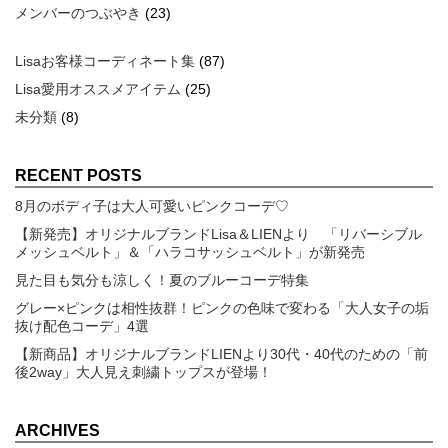
メンバーのつぶやき
(23)
Lisaお客様コーディネート集
(87)
Lisa愛用オススメアイテム
(25)
未分類
(8)
RECENT POSTS
8月のボディ子は大人可愛いピンクコーデ♡
【新発売】オリジナルブランドLisa＆LIENより 「リバーシブル
メッシュベルト」＆「ハラコサッシュベルト」が新発売
見た目も気分も涼しく！夏のブルーコーデ特集
グレー×ピンクは相性抜群！ピンクの色味で変わる「大人女子の垢
抜け配色コーデ」4選
【新商品】オリジナルブランドLIENより30代・40代のための「前
後2way」大人見え刺繍トップスが登場！
ARCHIVES