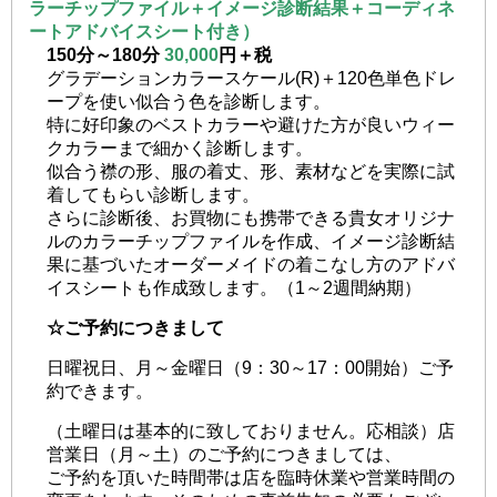
ラーチップファイル＋イメージ診断結果＋コーディネ
ートアドバイスシート付き）
150分～180分
30,000
円＋税
グラデーションカラースケール(R)＋120色単色ドレ
ープを使い似合う色を診断します。
特に好印象のベストカラーや避けた方が良いウィー
クカラーまで細かく診断します。
似合う襟の形、服の着丈、形、素材などを実際に試
着してもらい診断します。
さらに診断後、お買物にも携帯できる貴女オリジナ
ルのカラーチップファイルを作成、イメージ診断結
果に基づいたオーダーメイドの着こなし方のアドバ
イスシートも作成致します。（1～2週間納期）
☆ご予約につきまして
日曜祝日、月～金曜日（9：30～17：00開始）ご予
約できます。
（土曜日は基本的に致しておりません。応相談）店
営業日（月～土）のご予約につきましては、
ご予約を頂いた時間帯は店を臨時休業や営業時間の