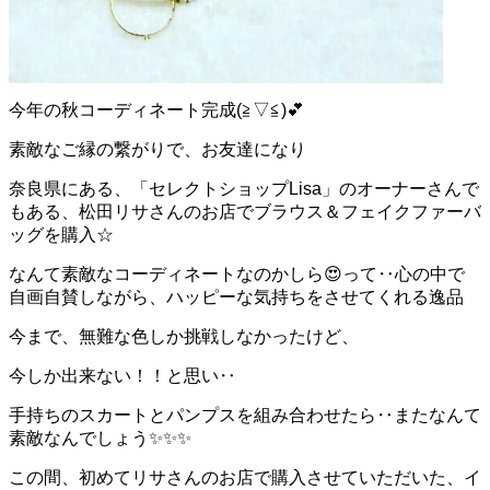
今年の秋コーディネート完成(≧▽≦)
💕
素敵なご縁の繋がりで、お友達になり
奈良県にある、「セレクトショップLisa」のオーナーさんで
もある、松田リサさんのお店でブラウス＆フェイクファーバ
ッグを購入☆
なんて素敵なコーディネートなのかしら
😍
って‥心の中で
自画自賛しながら、ハッピーな気持ちをさせてくれる逸品
今まで、無難な色しか挑戦しなかったけど、
今しか出来ない！！と思い‥
手持ちのスカートとパンプスを組み合わせたら‥またなんて
素敵なんでしょう
✨
✨
✨
この間、初めてリサさんのお店で購入させていただいた、イ