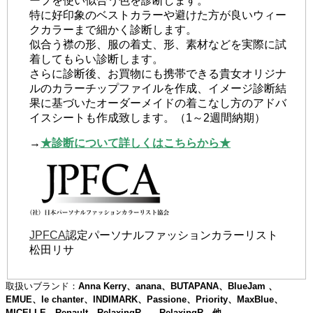
ープを使い似合う色を診断します。
特に好印象のベストカラーや避けた方が良いウィー
クカラーまで細かく診断します。
似合う襟の形、服の着丈、形、素材などを実際に試
着してもらい診断します。
さらに診断後、お買物にも携帯できる貴女オリジナ
ルのカラーチップファイルを作成、イメージ診断結
果に基づいたオーダーメイドの着こなし方のアドバ
イスシートも作成致します。（1～2週間納期）
→
★診断について詳しくはこちらから★
JPFCA
認定パーソナルファッションカラーリスト
松田リサ
取扱いブランド：
Anna Kerry、anana、BUTAPANA、BlueJam 、
EMUE、le chanter、INDIMARK、Passione、Priority、MaxBlue、
MICELLE、Renault、RelaxingR、 RelaxingR
他…