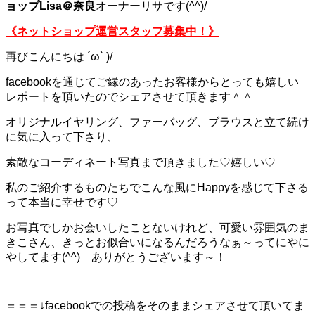
ョップLisa＠奈良
オーナーリサです(^^)/
《ネットショップ運営スタッフ募集中！》
再びこんにちは ´ω` )/
facebookを通じてご縁のあったお客様からとっても嬉しい
レポートを頂いたのでシェアさせて頂きます＾＾
オリジナルイヤリング、ファーバッグ、ブラウスと立て続け
に気に入って下さり、
素敵なコーディネート写真まで頂きました♡嬉しい♡
私のご紹介するものたちでこんな風にHappyを感じて下さる
って本当に幸せです♡
お写真でしかお会いしたことないけれど、可愛い雰囲気のま
きこさん、きっとお似合いになるんだろうなぁ～ってにやに
やしてます(^^)
ありがとうございます～！
＝＝＝↓facebookでの投稿をそのままシェアさせて頂いてま