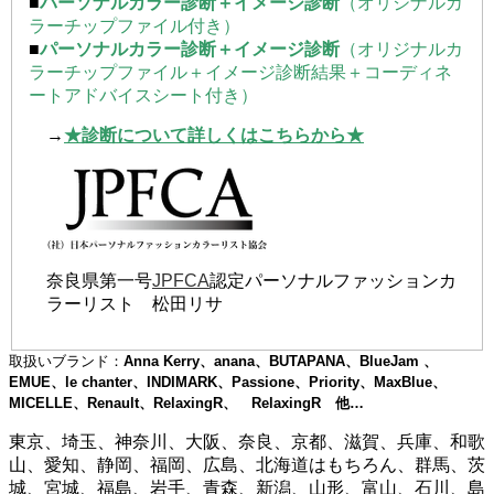
■
パーソナルカラー診断＋イメージ診断
（オリジナルカ
ラーチップファイル付き）
■
パーソナルカラー診断＋イメージ診断
（オリジナルカ
ラーチップファイル＋イメージ診断結果＋コーディネ
ートアドバイスシート付き）
→
★診断について詳しくはこちらから★
奈良県第一号
JPFCA
認定パーソナルファッションカ
ラーリスト 松田リサ
取扱いブランド：
Anna Kerry、anana、BUTAPANA、BlueJam 、
EMUE、le chanter、INDIMARK、Passione、Priority、MaxBlue、
MICELLE、Renault、RelaxingR、 RelaxingR
他…
東京、埼玉、神奈川、大阪、奈良、京都、滋賀、兵庫、和歌
山、愛知、静岡、福岡、広島、北海道はもちろん、群馬、茨
城、宮城、福島、岩手、青森、新潟、山形、富山、石川、島