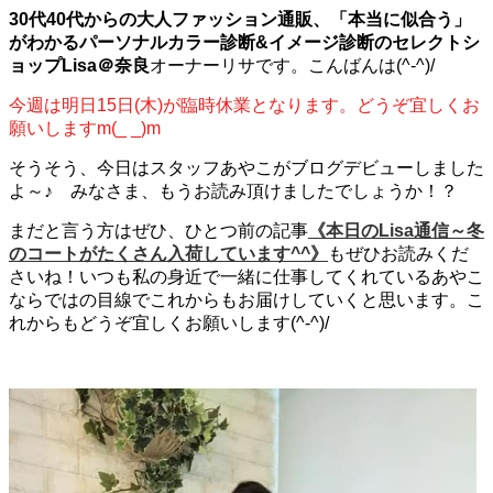
30代40代からの大人ファッション通販、
「本当に似合う」
がわかるパーソナルカラー診断
&イメージ診断の
セレクトシ
ョップLisa＠奈良
オーナーリサです。こんばんは(^-^)/
今週は明日15日(木)が臨時休業となります。どうぞ宜しくお
願いしますm(_ _)m
そうそう、今日はスタッフあやこがブログデビューしました
よ～♪ みなさま、もうお読み頂けましたでしょうか！？
まだと言う方はぜひ、ひとつ前の記事
《本日のLisa通信～冬
のコートがたくさん入荷しています^^》
もぜひお読みくだ
さいね！いつも私の身近で一緒に仕事してくれているあやこ
ならではの目線でこれからもお届けしていくと思います。こ
れからもどうぞ宜しくお願いします(^-^)/