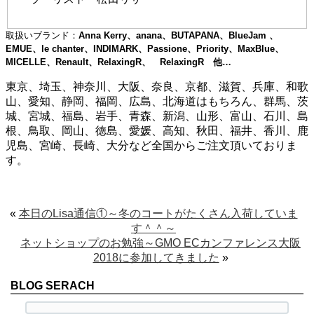
取扱いブランド：
Anna Kerry、anana、BUTAPANA、BlueJam 、
EMUE、le chanter、INDIMARK、Passione、Priority、MaxBlue、
MICELLE、Renault、RelaxingR、 RelaxingR
他…
東京、埼玉、神奈川、大阪、奈良、京都、滋賀、兵庫、和歌
山、愛知、静岡、福岡、広島、北海道はもちろん、群馬、茨
城、宮城、福島、岩手、青森、新潟、山形、富山、石川、島
根、鳥取、岡山、徳島、愛媛、高知、秋田、福井、香川、鹿
児島、宮崎、長崎、大分など全国からご注文頂いておりま
す。
«
本日のLisa通信①～冬のコートがたくさん入荷していま
す＾＾～
ネットショップのお勉強～GMO ECカンファレンス大阪
2018に参加してきました
»
BLOG SERACH