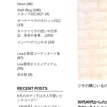
News
(46)
Staff Blog
(195)
スタッフ自己紹介
(4)
オーナーリサのモロッコ日記
(13)
オーナーリサの想いや日常
話、美容や食事、
(153)
メンバーのつぶやき
(23)
Lisaお客様コーディネート集
(87)
Lisa愛用オススメアイテム
(25)
未分類
(8)
リサの隣にいる
RECENT POSTS
8月のボディ子は大人可愛いピ
ンクコーデ♡
30代40代から
【新発売】オリジナルブラン