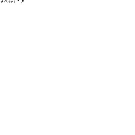
(^-^)/