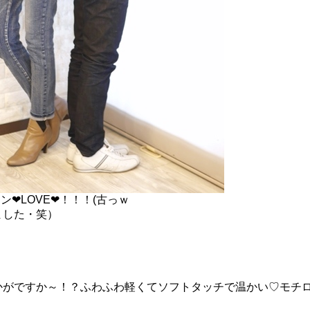
リン
❤
LOVE
❤
！！！(古っｗ
ました・笑）
かがですか～！？
ふわふわ軽くてソフトタッチで温かい♡モチ