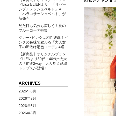
の
セレクトショッ
ドLisa＆LIENより 「リバー
シブルメッシュベルト」＆
「ハラコサッシュベルト」が
新発売
見た目も気分も涼しく！夏の
ブルーコーデ特集
グレー×ピンクは相性抜群！ピ
ンクの色味で変わる「大人女
子の垢抜け配色コーデ」4選
【新商品】オリジナルブラン
ドLIENより30代・40代のため
の「前後2way」大人見え刺繍
トップスが登場！
ARCHIVES
2026年8月
2026年7月
2026年6月
2026年5月