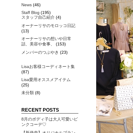
News
(46)
Staff Blog
(195)
スタッフ自己紹介
(4)
オーナーリサのモロッコ日記
(13)
オーナーリサの想いや日常
話、美容や食事、
(153)
メンバーのつぶやき
(23)
Lisaお客様コーディネート集
(87)
Lisa愛用オススメアイテム
(25)
未分類
(8)
RECENT POSTS
8月のボディ子は大人可愛いピ
ンクコーデ♡
【新発売】オリジナルブラン