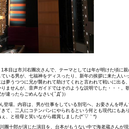
、1本目は市川右團次さんで、テーマとしては年が明けた頃に親
している男が、七福神をディスったり、新年の挨拶に来た人い
には夢うつつに兄が襲われて助けてくれと言われて戦いに出る
かりませんが、音声ガイドではそのような説明でした・・・。
が違ったらごめんなさい( ﾟДﾟ)）
さん登場。内容は、男が仕事をしている別宅へ、お妾さんを呼ん
てきて、二人にコテンパンにやられるという何とも現代にもあり
ぇ、と祖母と笑いながら鑑賞しました(*´▽｀*)
代市川團十郎が演じた演目を、台本がもうない中で海老蔵さんが