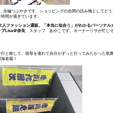
、全編つぶやきです。ショッピングの合間の読み物としてどうぞ(*
な時間が過ぎています。
の大人ファッション通販、
「本当に似合う」がわかるパーソナル
プLisa＠奈良
、スタッフ あやこです。オーナーリサが忙し
孝行と称して、祖母を連れて自分がずっと行ってみたかった歌
川海老蔵！