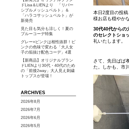
ドLisa＆LIENより 「リバー
シブルメッシュベルト」＆
本日2度目の投稿
「ハラコサッシュベルト」が
様お店も穏やか
新発売
見た目も気分も涼しく！夏の
30代40代から
ブルーコーデ特集
の
セレクトショッ
礼いたします。
グレー×ピンクは相性抜群！ピ
ンクの色味で変わる「大人女
子の垢抜け配色コーデ」4選
【新商品】オリジナルブラン
さて、先日ばば
ドLIENより30代・40代のため
た。しかも、市
の「前後2way」大人見え刺繍
トップスが登場！
ARCHIVES
2026年8月
2026年7月
2026年6月
2026年5月