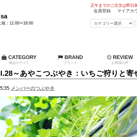
正午までのご注文は即日発
会員登録
マイアカ
sa
祝：11:00〜18:00
CATEGORY
BRAND
REVIEW
商品カテゴリ
ブランド
お客様の声
信Vol.28～あやこつぶやき：いちご狩りと
5:35
メンバーのつぶやき