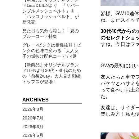
ドLisa＆LIENより 「リバー
シブルメッシュベルト」＆
皆様、GW10
「ハラコサッシュベルト」が
ね。まだスイッ
新発売
見た目も気分も涼しく！夏の
30代40代から
ブルーコーデ特集
の
セレクトショッ
すね。今日はファ
グレー×ピンクは相性抜群！ピ
ンクの色味で変わる「大人女
子の垢抜け配色コーデ」4選
【新商品】オリジナルブラン
GWの最初にはいち
ドLIENより30代・40代のため
の「前後2way」大人見え刺繍
友人たちと車で
トップスが登場！
バケツとハサミ
って食べ、お土
た。
ARCHIVES
友達は、サイダ
2026年8月
楽しみ方！私も便
2026年7月
2026年6月
2026年5月