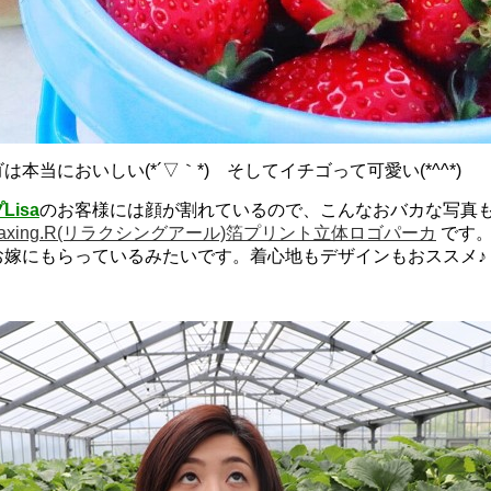
本当においしい(*´▽｀*) そしてイチゴって可愛い(*^^*)
isa
のお客様には顔が割れているので、こんなおバカな写真
laxing.R(リラクシングアール)箔プリント立体ロゴパーカ
です。私
お嫁にもらっているみたいです。着心地もデザインもおススメ♪