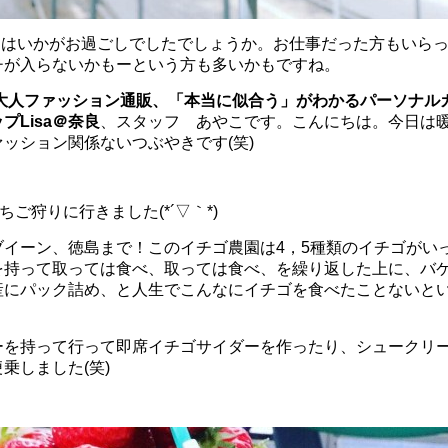
連休はいかがお過ごしでしたでしょうか。お仕事だった方もいら
チが入らないかもーという方も多いかもですね。
の大人ファッション通販、
「本当に似合う」がわかるパーソナル
プLisa＠奈良
、スタッフ あやこです。こんにちは。今日は
ッション関係ないつぶやきです(笑)
ご狩りに行きました(*´▽｀*)
ブイーン、徳島まで！このイチゴ農園は4，5種類のイチゴがい
を持って取っては食べ、取っては食べ、を繰り返した上に、バ
産にパック詰め、と人生でこんなにイチゴを食べたことないと
ーを持って行って即席イチゴサイダーを作ったり、シュークリ
乗しました(笑)