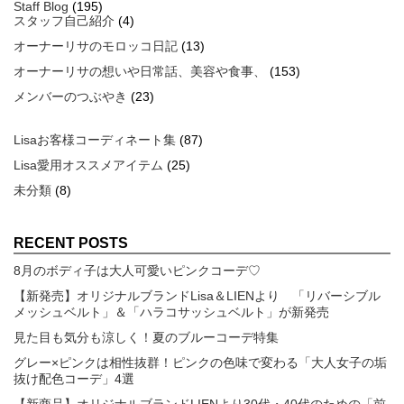
Staff Blog
(195)
スタッフ自己紹介
(4)
オーナーリサのモロッコ日記
(13)
オーナーリサの想いや日常話、美容や食事、
(153)
メンバーのつぶやき
(23)
Lisaお客様コーディネート集
(87)
Lisa愛用オススメアイテム
(25)
未分類
(8)
RECENT POSTS
8月のボディ子は大人可愛いピンクコーデ♡
【新発売】オリジナルブランドLisa＆LIENより 「リバーシブル
メッシュベルト」＆「ハラコサッシュベルト」が新発売
見た目も気分も涼しく！夏のブルーコーデ特集
グレー×ピンクは相性抜群！ピンクの色味で変わる「大人女子の垢
抜け配色コーデ」4選
【新商品】オリジナルブランドLIENより30代・40代のための「前