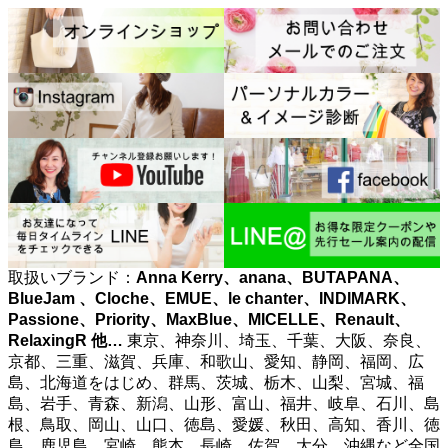
取扱いブランド：
Anna Kerry、anana、BUTAPANA、
BlueJam 、Cloche、EMUE、le chanter、INDIMARK、
Passione、Priority、MaxBlue、MICELLE、Renault、
RelaxingR
他…
東京、神奈川、埼玉、千葉、大阪、奈良、
京都、三重、滋賀、兵庫、和歌山、愛知、静岡、福岡、広
島、北海道をはじめ、群馬、茨城、栃木、山梨、宮城、福
島、岩手、青森、新潟、山形、富山、福井、岐阜、石川、島
根、鳥取、岡山、山口、徳島、愛媛、秋田、高知、香川、徳
島、鹿児島、宮崎、熊本、長崎、佐賀、大分、沖縄など全国