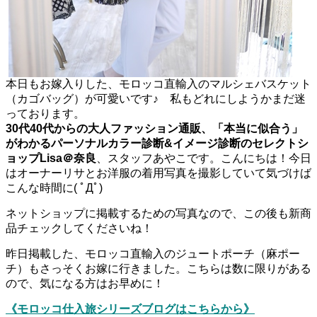
本日もお嫁入りした、モロッコ直輸入のマルシェバスケット
（カゴバッグ）が可愛いです♪ 私もどれにしようかまだ迷
っております。
30代40代からの大人ファッション通販、
「本当に似合う」
がわかるパーソナルカラー診断
&イメージ診断の
セレクトシ
ョップLisa＠奈良
、スタッフあやこです。こんにちは！今日
はオーナーリサとお洋服の着用写真を撮影していて気づけば
こんな時間に( ﾟДﾟ)
ネットショップに掲載するための写真なので、この後も新商
品チェックしてくださいね！
昨日掲載した、モロッコ直輸入のジュートポーチ（麻ポー
チ）もさっそくお嫁に行きました。こちらは数に限りがある
ので、気になる方はお早めに！
《モロッコ仕入旅シリーズブログはこちらから》