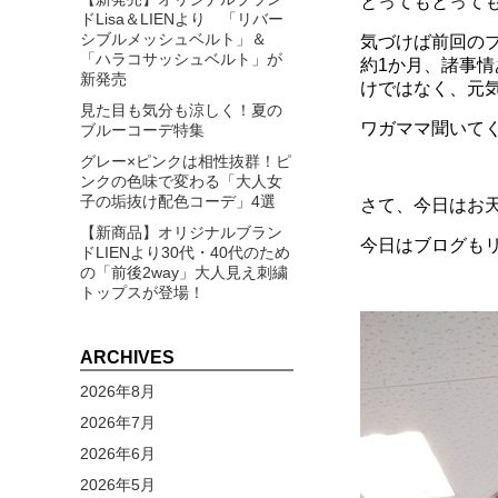
とってもとっても
ドLisa＆LIENより 「リバー
シブルメッシュベルト」＆
気づけば前回のブ
「ハラコサッシュベルト」が
約1か月、諸事
新発売
けではなく、元
見た目も気分も涼しく！夏の
ワガママ聞いてく
ブルーコーデ特集
グレー×ピンクは相性抜群！ピ
ンクの色味で変わる「大人女
子の垢抜け配色コーデ」4選
さて、今日はお
【新商品】オリジナルブラン
今日はブログも
ドLIENより30代・40代のため
の「前後2way」大人見え刺繍
トップスが登場！
ARCHIVES
2026年8月
2026年7月
2026年6月
2026年5月