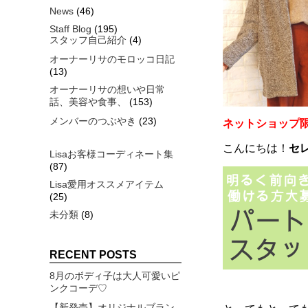
News
(46)
Staff Blog
(195)
スタッフ自己紹介
(4)
オーナーリサのモロッコ日記
(13)
オーナーリサの想いや日常
話、美容や食事、
(153)
メンバーのつぶやき
(23)
ネットショップ限
こんにちは！
セレ
Lisaお客様コーディネート集
(87)
Lisa愛用オススメアイテム
(25)
未分類
(8)
RECENT POSTS
8月のボディ子は大人可愛いピ
ンクコーデ♡
【新発売】オリジナルブラン