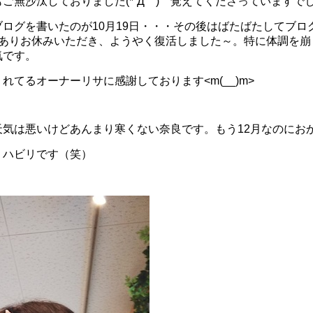
ご無沙汰しておりました(*´Д｀) 覚えてくださっていますで
ログを書いたのが10月19日・・・その後はばたばたしてブロ
情ありお休みいただき、ようやく復活しました～。特に体調を崩
気です。
れてるオーナーリサに感謝しております<m(__)m>
天気は悪いけどあんまり寒くない奈良です。もう12月なのにお
リハビリです（笑）