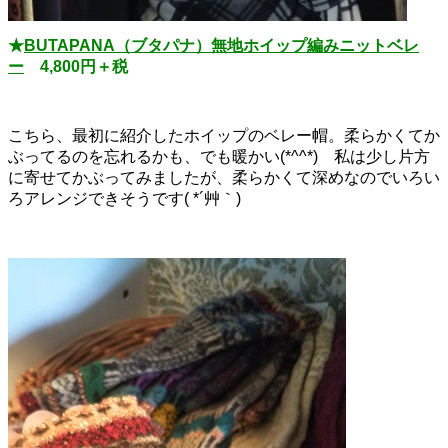
★
BUTAPANA（ブタパナ）無地ホイップ編みニットベレ
ー
4,800円＋税
こちら、最初に紹介したホイップのベレー帽。柔らかくてか
ぶってるのを忘れるかも、でも暖かい(*^^*) 私は少し片方
に寄せてかぶってみましたが、柔らかくて深めなのでいろい
ろアレンジできそうです( *´艸｀)