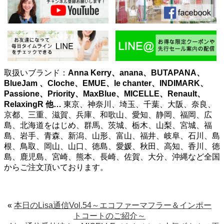
取扱いブランド：
Anna Kerry、anana、BUTAPANA、
BlueJam 、Cloche、EMUE、le chanter、INDIMARK、
Passione、Priority、MaxBlue、MICELLE、Renault、
RelaxingR
他…
東京、神奈川、埼玉、千葉、大阪、奈良、
京都、三重、滋賀、兵庫、和歌山、愛知、静岡、福岡、広
島、北海道をはじめ、群馬、茨城、栃木、山梨、宮城、福
島、岩手、青森、新潟、山形、富山、福井、岐阜、石川、島
根、鳥取、岡山、山口、徳島、愛媛、秋田、高知、香川、徳
島、鹿児島、宮崎、熊本、長崎、佐賀、大分、沖縄など全国
からご注文頂いております。
«
本日のLisa通信Vol.54～エコファーマフラー＆インポー
トコートのご紹介～