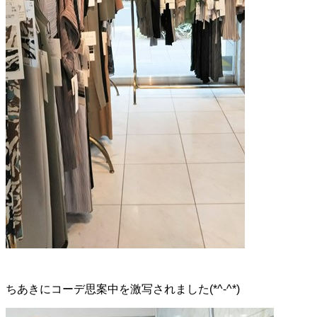
ちあきにコーデ思案中を激写されました(*^-^*)