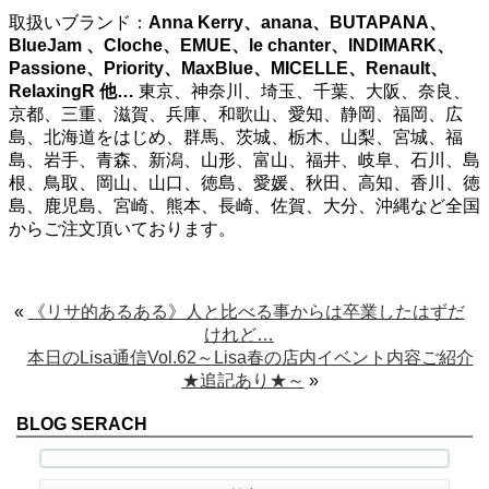
取扱いブランド：
Anna Kerry、anana、BUTAPANA、
BlueJam 、Cloche、EMUE、le chanter、INDIMARK、
Passione、Priority、MaxBlue、MICELLE、Renault、
RelaxingR
他…
東京、神奈川、埼玉、千葉、大阪、奈良、
京都、三重、滋賀、兵庫、和歌山、愛知、静岡、福岡、広
島、北海道をはじめ、群馬、茨城、栃木、山梨、宮城、福
島、岩手、青森、新潟、山形、富山、福井、岐阜、石川、島
根、鳥取、岡山、山口、徳島、愛媛、秋田、高知、香川、徳
島、鹿児島、宮崎、熊本、長崎、佐賀、大分、沖縄など全国
からご注文頂いております。
«
《リサ的あるある》人と比べる事からは卒業したはずだ
けれど…
本日のLisa通信Vol.62～Lisa春の店内イベント内容ご紹介
★追記あり★～
»
BLOG SERACH