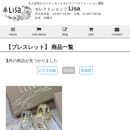
大人女性のコーディネート＆レディースファッション通販
Lisa
セレクトショップ
月火水木金：13:00〜18:00 土祝：11:00〜18:00
定休：日曜日
menu
new items
blog
cart
contact
【ブレスレット】 商品一覧
1
件の商品が見つかりました
おすすめ順
価格順
新着順