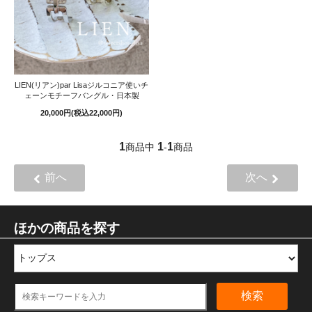
LIEN(リアン)par Lisaジルコニア使いチ
ェーンモチーフバングル・日本製
20,000円(税込22,000円)
1
1
1
商品中
-
商品
前へ
次へ
ほかの商品を探す
検索