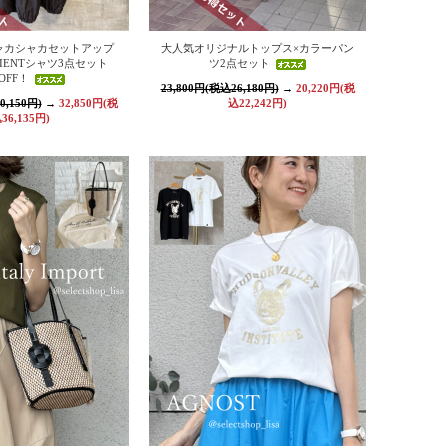
ャカシャカセットアップ
大人気オリジナルトップス×カラーパン
LIENTシャツ3点セット
ツ2点セット
OFF！
23,800円(税込26,180円)
→
20,220円(税
0,150円)
→
32,850円(税
込22,242円)
36,135円)