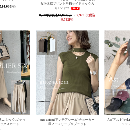
る立体感プリント星柄サイドタック入
込14,080円)
りTシャツ
9,900円(税込10,890円)
→
7,920円(税込
8,712円)
アトリエ シックス)ナイ
ante aciem(アンテアシーム)チョーカー
Ast(アスト)b
ックスカート
風ノースリーブリブニット
ャッ