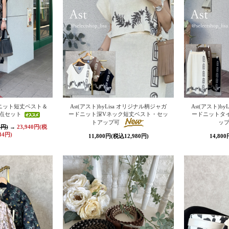
sa ニット短丈ベスト＆
Ast(アスト)byLisa オリジナル柄ジャガ
Ast(アスト)b
点セット
ードニット深Vネック短丈ベスト・セッ
ードニットタ
トアップ可
ッ
0円)
→
23,940円(税
34円)
11,800円(税込12,980円)
14,80