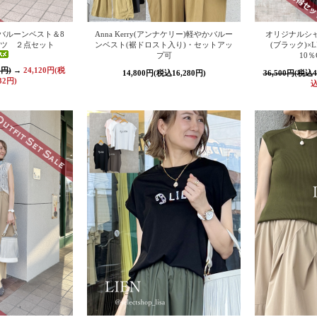
バルーンベスト＆8
Anna Kerry(アンナケリー)軽やかバルー
オリジナルシ
ツ ２点セット
ンベスト(裾ドロスト入り)・セットアッ
(ブラック)×
プ可
10％
0円)
→
24,120円(税
14,800円(税込16,280円)
36,500円(税込4
32円)
込