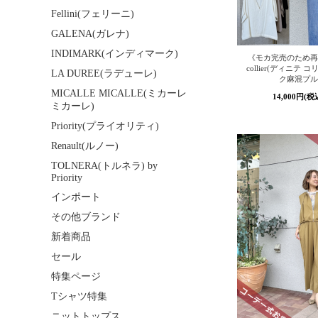
Fellini(フェリーニ)
GALENA(ガレナ)
INDIMARK(インディマーク)
《モカ完売のため再入荷
collier(ディニテ
LA DUREE(ラデューレ)
ク麻混プル
MICALLE MICALLE(ミカーレ
14,000円(税
ミカーレ)
Priority(プライオリティ)
Renault(ルノー)
TOLNERA(トルネラ) by
Priority
インポート
その他ブランド
新着商品
セール
特集ページ
Tシャツ特集
ニットトップス