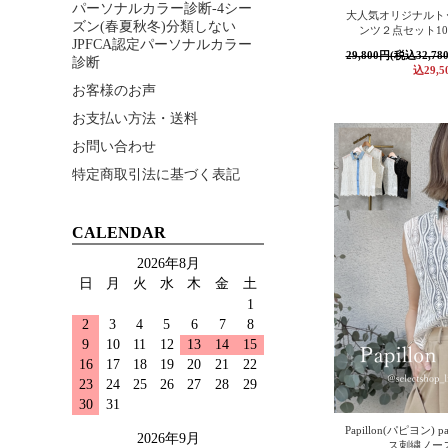
パーソナルカラー診断-4シー
大人気オリジナルト
ズン(春夏秋冬)分類しない
ンツ２点セット10
JPFCA認定パーソナルカラー
29,800円(税込32,78
診断
込29,5
お客様のお声
お支払い方法・送料
お問い合わせ
特定商取引法に基づく表記
CALENDAR
2026年8月
日
月
火
水
木
金
土
1
2
3
4
5
6
7
8
9
10
11
12
13
14
15
16
17
18
19
20
21
22
23
24
25
26
27
28
29
30
31
Papillon(パピヨン) 
2026年9月
ス刺繍ノー