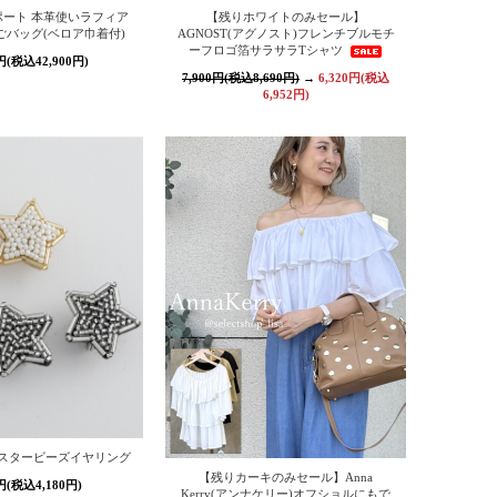
ート 本革使いラフィア
【残りホワイトのみセール】
ごバッグ(ベロア巾着付)
AGNOST(アグノスト)フレンチブルモチ
ーフロゴ箔サラサラTシャツ
0円(税込42,900円)
7,900円(税込8,690円)
→
6,320円(税込
6,952円)
ト スタービーズイヤリング
【残りカーキのみセール】Anna
0円(税込4,180円)
Kerry(アンナケリー)オフショルにもで