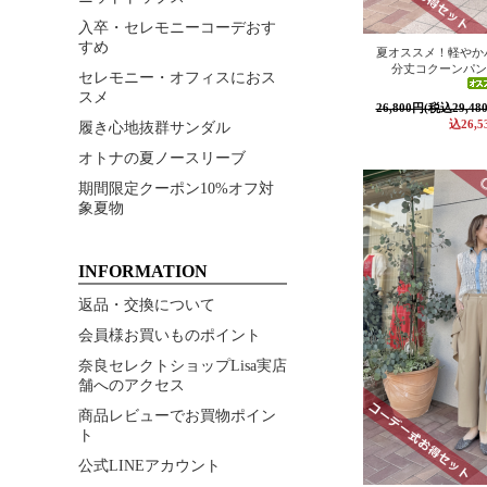
入卒・セレモニーコーデおす
すめ
夏オススメ！軽やか
分丈コクーンパン
セレモニー・オフィスにおス
スメ
26,800円(税込29,48
込26,5
履き心地抜群サンダル
オトナの夏ノースリーブ
期間限定クーポン10%オフ対
象夏物
INFORMATION
返品・交換について
会員様お買いものポイント
奈良セレクトショップLisa実店
舗へのアクセス
商品レビューでお買物ポイン
ト
公式LINEアカウント