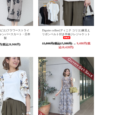
レルビエ)フラワーストライ
Dignite collier(ディニテ コリエ)麻見え
ャンパースカート・日本
リボンベルト付き半袖ジレジャケット
製
15,800円(税込17,380円)
→
9,480円(税
0円(税込20,900円)
込10,428円)