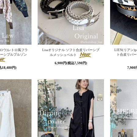
ミーロウ)レトロ風フラ
Lisaオリジナル ソフト合皮リバーシブ
LIEN(リアン)p
ーシブルブルゾン
ト合皮リバー
ルメッシュベルト
6,900円(税込7,590円)
込18,480円)
7,90