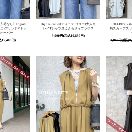
なし》Dignite
Dignite collier(ディニテ コリエ)大人キ
LHELBIE(
 コリエ)フリンジVネッ
レイTシャツ見えさらさらブラウス
柄スカーフスリ
オーバー
9,900円(税込10,890円)
込15,400円)
8,900円(税込9,