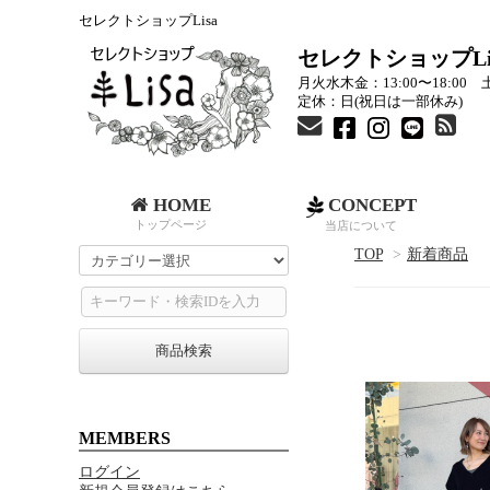
セレクトショップLisa
セレクトショップLi
月火水木金：13:00〜18:00 土
定休：日(祝日は一部休み)
HOME
CONCEPT
トップページ
当店について
TOP
>
新着商品
商品検索
MEMBERS
ログイン