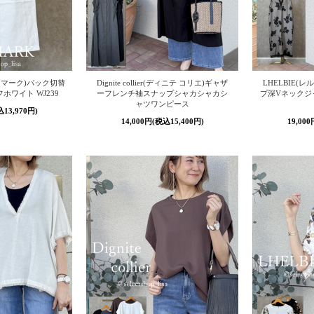
ディマーク)バック切替
Dignite collier(ディニテ コリエ)ギャザ
LHELBIE(
ワイト WJ239
ーフレンチ袖スナップシャカシャカシ
プ深Vネックジ
ャツワンピース
込13,970円)
14,000円(税込15,400円)
19,00