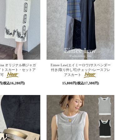
yLisa オリジナル柄ジャガ
Eimee Law(エイミーロウ)サスペンダー
イトスカート・セットア
付き(取り外し可)チェック×レースフレ
プ可
アスカート
0円(税込16,280円)
15,800円(税込17,380円)