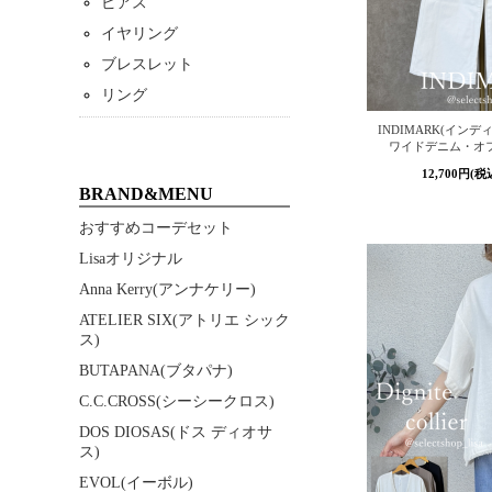
ピアス
イヤリング
ブレスレット
リング
INDIMARK(イン
ワイドデニム・オフホ
12,700円(税
BRAND&MENU
おすすめコーデセット
Lisaオリジナル
Anna Kerry(アンナケリー)
ATELIER SIX(アトリエ シック
ス)
BUTAPANA(ブタパナ)
C.C.CROSS(シーシークロス)
DOS DIOSAS(ドス ディオサ
ス)
EVOL(イーボル)