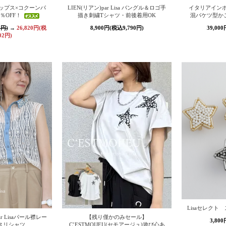
ップス×コクーンパ
LIEN(リアン)par Lisa バングル＆ロゴ手
イタリアインポ
％OFF！
描き刺繍Tシャツ・前後着用OK
混バケツ型か
0円)
→
26,820円(税
8,900円(税込9,790円)
39,00
02円)
Lisaセレク
par Lisaパール襟レー
【残り僅かのみセール】
3,80
スリシャツ
C’ESTMOIJEU(セモアージュ)遊び心あ