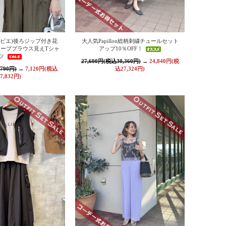
レルビエ)後ろジップ付き花
大人気Papillon総柄刺繍チュールセット
ーブブラウス見えTシャ
アップ10％OFF！
ツ
27,600円(税込30,360円)
→
24,840円(税
790円)
→
7,120円(税込
込27,324円)
7,832円)