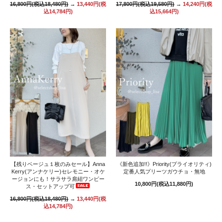
16,800円(税込18,480円)
→
13,440円(税
17,800円(税込19,580円)
→
14,240円(税
込14,784円)
込15,664円)
【残りベージュ１枚のみセール】Anna
《新色追加!!》Priority(プライオリティ)
Kerry(アンナケリー)セレモニー・オケ
定番人気プリーツガウチョ・無地
ージョンにも！サラサラ肩紐ワンピー
10,800円(税込11,880円)
ス・セットアップ可
16,800円(税込18,480円)
→
13,440円(税
込14,784円)