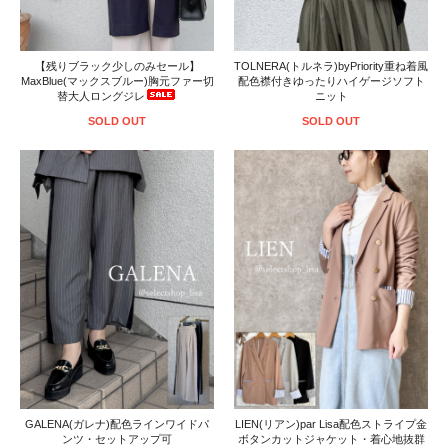
【残りブラック少しのみセール】
TOLNERA(トルネラ)byPriority重ね着風
MaxBlue(マックスブルー)胸元ファー切
配色襟付きゆったりハイゲージソフト
替大人ロングジレ
ニット
SOLD OUT
SOLD OUT
GALENA(ガレナ)配色ラインワイドパ
LIEN(リアン)par Lisa配色ストライプ金
ンツ・セットアップ可
ボタンカットジャケット・着心地抜群