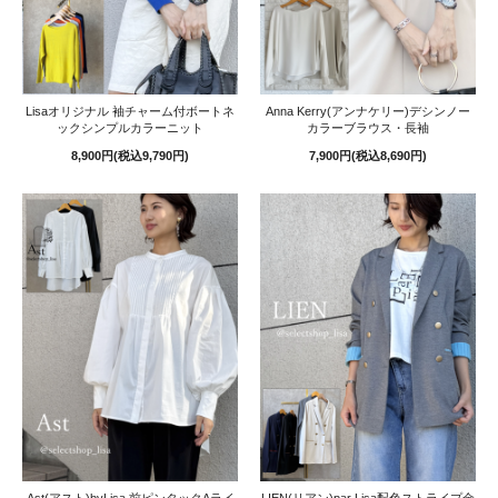
Lisaオリジナル 袖チャーム付ボートネ
Anna Kerry(アンナケリー)デシンノー
ックシンプルカラーニット
カラーブラウス・長袖
8,900円(税込9,790円)
7,900円(税込8,690円)
Ast(アスト)byLisa 前ピンタックAライ
LIEN(リアン)par Lisa配色ストライプ金