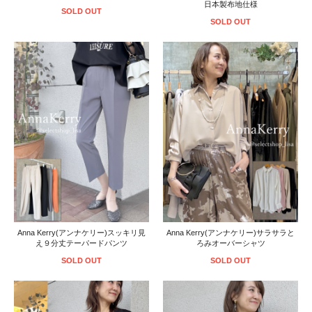
日本製布地仕様
SOLD OUT
SOLD OUT
Anna Kerry(アンナケリー)スッキリ見
Anna Kerry(アンナケリー)サラサラと
え９分丈テーパードパンツ
ろみオーバーシャツ
SOLD OUT
SOLD OUT