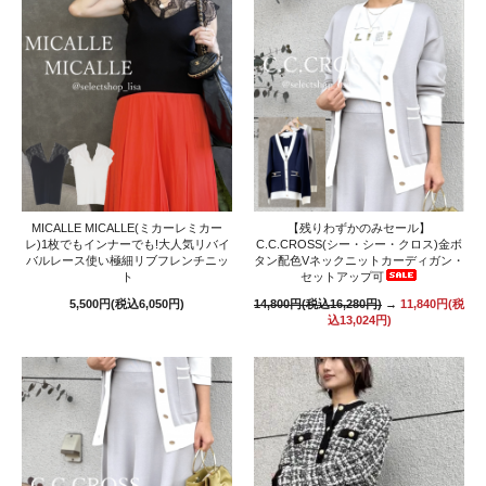
MICALLE MICALLE(ミカーレミカー
【残りわずかのみセール】
レ)1枚でもインナーでも!大人気リバイ
C.C.CROSS(シー・シー・クロス)金ボ
バルレース使い極細リブフレンチニッ
タン配色Vネックニットカーディガン・
ト
セットアップ可
5,500円(税込6,050円)
14,800円(税込16,280円)
→
11,840円(税
込13,024円)