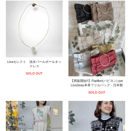
Lisaセレクト 淡水パールボールネッ
クレス
SOLD OUT
【再販開始!!】Papillon(パピヨン) par
Lisa3way本革フリルバッグ・日本製
SOLD OUT