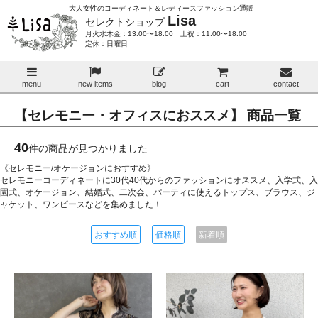
大人女性のコーディネート＆レディースファッション通販
Lisa
セレクトショップ
月火水木金：13:00〜18:00 土祝：11:00〜18:00
定休：日曜日
menu
new items
blog
cart
contact
【セレモニー・オフィスにおススメ】 商品一覧
40
件の商品が見つかりました
《セレモニー/オケージョンにおすすめ》
セレモニーコーディネートに30代40代からのファッションにオススメ、入学式、入
園式、オケージョン、結婚式、二次会、パーティに使えるトップス、ブラウス、ジ
ャケット、ワンピースなどを集めました！
おすすめ順
価格順
新着順