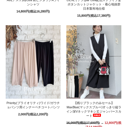
ンシャツ
ボタンカットジャケット・着心地抜群
日本製布地仕様
14,800円(税込16,280円)
15,800円(税込17,380円)
Priority(プライオリティ)ワイド/ガウチ
【残りブラックのみセール】
ョパンツ用インナーペチコートパンツ
MaxBlue(マックスブルー)すっきり縦ラ
イン深Vネックマキシ丈ジャンパースカ
2,000円(税込2,200円)
ート
16,000円(税込17,600円)
→
12,800円(税
込14,080円)