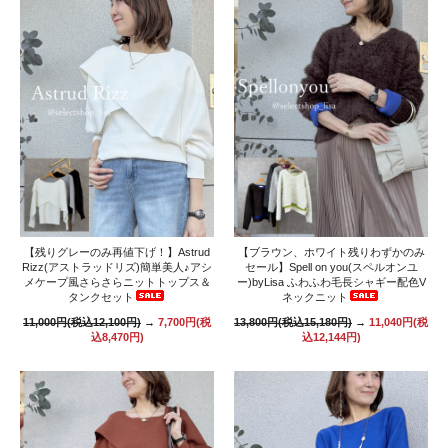
【残りグレーのみ再値下げ！】Astrud
【ブラウン、ホワイト残りわずかのみ
Rizz(アストラッドリズ)簡単美人♪アシ
セール】Spell on you(スペルオンユ
メケープ風さらさらニットトップス＆
ー)byLisa ふわふわ毛長シャギー配色V
タンクセット
ネックニット
11,000円(税込12,100円)
→
7,700円(税
13,800円(税込15,180円)
→
11,040円(税
込8,470円)
込12,144円)