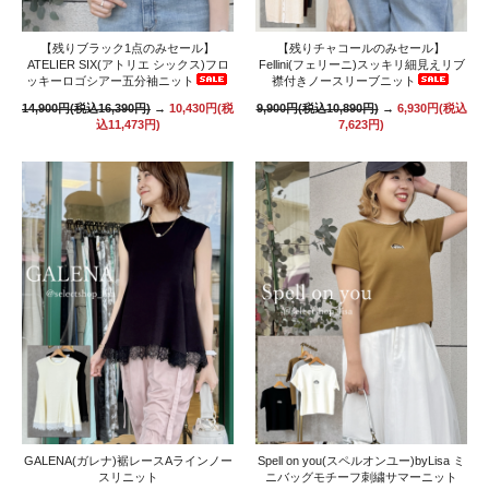
【残りブラック1点のみセール】
【残りチャコールのみセール】
ATELIER SIX(アトリエ シックス)フロ
Fellini(フェリーニ)スッキリ細見えリブ
ッキーロゴシアー五分袖ニット
襟付きノースリーブニット
14,900円(税込16,390円)
→
10,430円(税
9,900円(税込10,890円)
→
6,930円(税込
込11,473円)
7,623円)
GALENA(ガレナ)裾レースAラインノー
Spell on you(スペルオンユー)byLisa ミ
スリニット
ニバッグモチーフ刺繍サマーニット