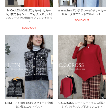
MICALLE MICALLE(ミカーレミカー
ante aciem(アンテアシーム)チョーカー
レ)1枚でもインナーでも!大人気リバイ
風ネックリブニットプルオーバー
バルレース使い極細リブフレンチニッ
SOLD OUT
ト
SOLD OUT
LIEN(リアン)par Lisaラメツイード金ボ
C.C.CROSS(シー・シー・クロス)裾ア
タン短丈ニットベスト
シメバイヤスリブドルマンニット