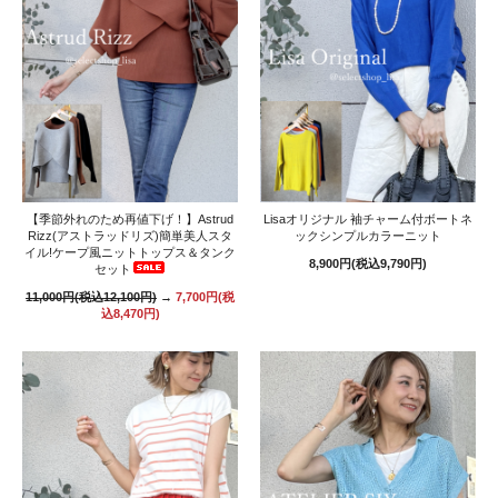
【季節外れのため再値下げ！】Astrud
Lisaオリジナル 袖チャーム付ボートネ
Rizz(アストラッドリズ)簡単美人スタ
ックシンプルカラーニット
イル!ケープ風ニットトップス＆タンク
8,900円(税込9,790円)
セット
11,000円(税込12,100円)
→
7,700円(税
込8,470円)