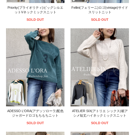
Priority(プライオリティ)ビッグシルエ
Fellini(フェリーニ)ロゴ(vintage)サイド
ットVネックミックスニット
スリットニット
SOLD OUT
SOLD OUT
ADESSO L'ORA(アデッソローラ)配色
ATELIER SIX(アトリエ シックス)裾ア
ジャガードロゴもちもちニット
シメ短丈ハイネックミックスニット
SOLD OUT
SOLD OUT