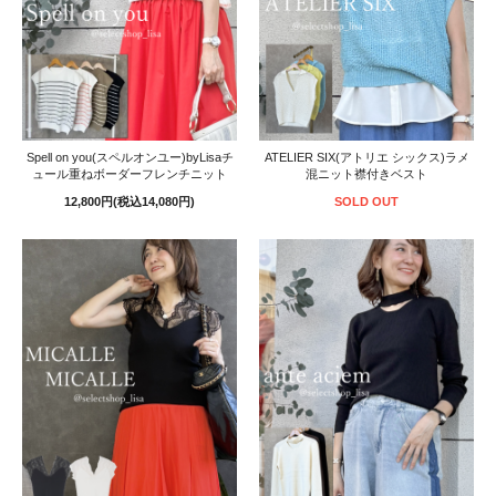
Spell on you(スペルオンユー)byLisaチ
ATELIER SIX(アトリエ シックス)ラメ
ュール重ねボーダーフレンチニット
混ニット襟付きベスト
12,800円(税込14,080円)
SOLD OUT