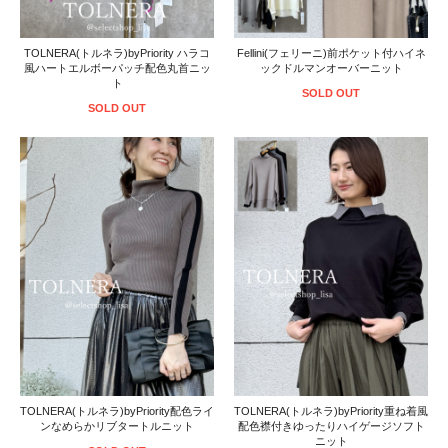
TOLNERA(トルネラ)byPriority ハラコ
Fellini(フェリーニ)前ポケット付ハイネ
風ハートエルボーパッチ配色丸首ニッ
ックドルマンオーバーニット
ト
SOLD OUT
SOLD OUT
TOLNERA(トルネラ)byPriority配色ライ
TOLNERA(トルネラ)byPriority重ね着風
ンなめらかリブタートルニット
配色襟付きゆったりハイゲージソフト
ニット