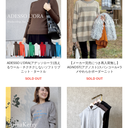
ADESSO L'ORA(アデッソローラ)洗え
【メーカー完売につき再入荷無し】
るウール・チクチクしないソフトリブ
AGNOST(アグノスト)スパンコール×ラ
ニット・タートル
メやわらかボーダーニット
SOLD OUT
SOLD OUT