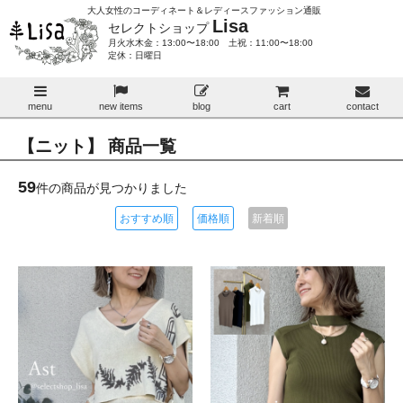
大人女性のコーディネート＆レディースファッション通販
Lisa
セレクトショップ
月火水木金：13:00〜18:00 土祝：11:00〜18:00
定休：日曜日
menu
new items
blog
cart
contact
【ニット】 商品一覧
59
件の商品が見つかりました
おすすめ順
価格順
新着順