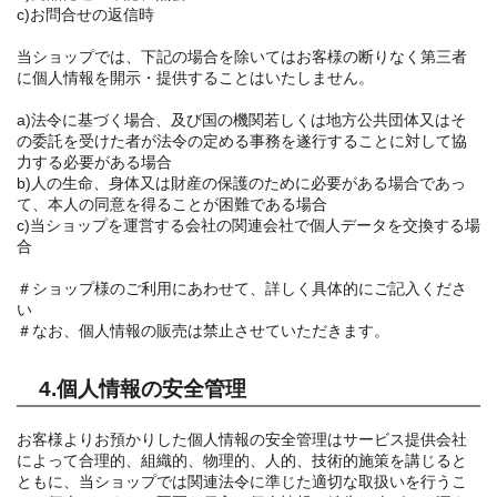
c)お問合せの返信時
当ショップでは、下記の場合を除いてはお客様の断りなく第三者
に個人情報を開示・提供することはいたしません。
a)法令に基づく場合、及び国の機関若しくは地方公共団体又はそ
の委託を受けた者が法令の定める事務を遂行することに対して協
力する必要がある場合
b)人の生命、身体又は財産の保護のために必要がある場合であっ
て、本人の同意を得ることが困難である場合
c)当ショップを運営する会社の関連会社で個人データを交換する場
合
＃ショップ様のご利用にあわせて、詳しく具体的にご記入くださ
い
＃なお、個人情報の販売は禁止させていただきます。
4.個人情報の安全管理
お客様よりお預かりした個人情報の安全管理はサービス提供会社
によって合理的、組織的、物理的、人的、技術的施策を講じると
ともに、当ショップでは関連法令に準じた適切な取扱いを行うこ