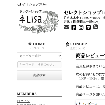
セレクトショップLisa
セレクトショップLi
月火水木金：13:00〜18:00 土
定休：日(祝日は一部休み)
HOME
CONCEPT
トップページ
当店について
商品レビュー
会員登録されてい
次のお買いものに
商品検索
「100P＝100円
商品レビューは、
MEMBERS
商品ページを開い
ログイン