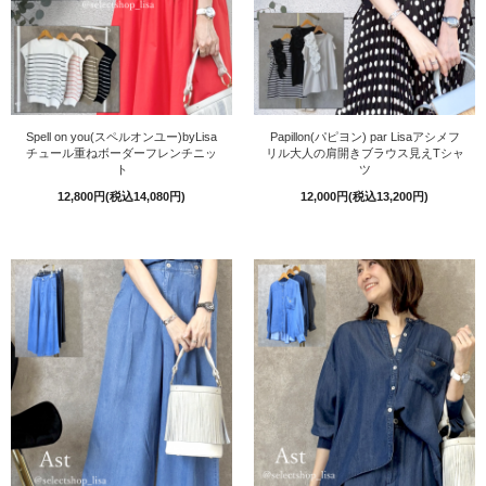
Spell on you(スペルオンユー)byLisa
Papillon(パピヨン) par Lisaアシメフ
チュール重ねボーダーフレンチニッ
リル大人の肩開きブラウス見えTシャ
ト
ツ
12,800円(税込14,080円)
12,000円(税込13,200円)