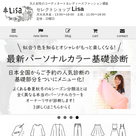
大人女性のコーディネート＆レディースファッション通販
Lisa
セレクトショップ
月火水木金：13:00〜18:00 土祝：11:00〜18:00
定休：日曜日
menu
new items
blog
cart
contact