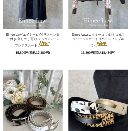
Eimee Law(エイミーロウ)サスペンダ
Eimee Law(エイミーロウ)レトロ風フ
ー付き(取り外し可)チェック×レース
ラワージャガードリバーシブルブル
フレアスカート
ゾン
15,800円(税込17,380円)
16,800円(税込18,480円)