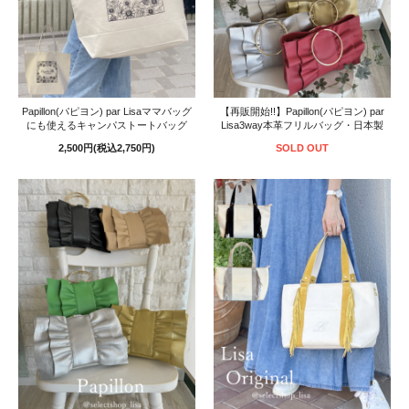
Papillon(パピヨン) par Lisaママバッグ
【再販開始!!】Papillon(パピヨン) par
にも使えるキャンパストートバッグ
Lisa3way本革フリルバッグ・日本製
2,500円(税込2,750円)
SOLD OUT