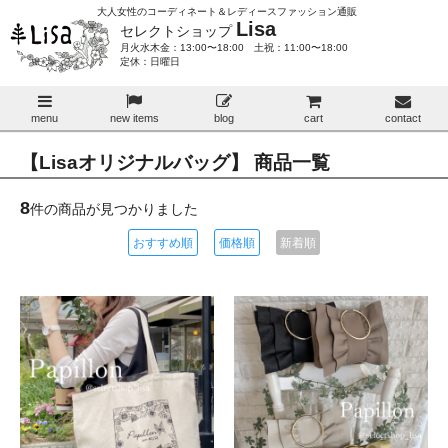
大人女性のコーディネート＆レディースファッション通販
Lisa
セレクトショップ
月火水木金：13:00〜18:00 土祝：11:00〜18:00
定休：日曜日
menu
new items
blog
cart
contact
【Lisaオリジナルバッグ】 商品一覧
8
件の商品が見つかりました
おすすめ順
価格順
新着順