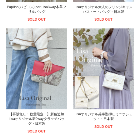
Papillon(パピヨン) par Lisa3way本革フ
Lisaオリジナル大人のフリンジキャン
リルバッグ
バストートバッグ・日本製
SOLD OUT
SOLD OUT
【再販無し！数量限定！】新色追加
Lisaオリジナル英字型押しミニポシェ
Lisaオリジナル新2wayクラッチバッ
ット・日本製
グ・日本製
SOLD OUT
SOLD OUT