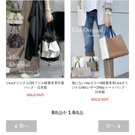
Lisaオリジナル2段フリル軽量本革巾着
他にないmixカラー&軽量本革Lisaオリ
バッグ・日本製
ジナルMixレザー2Wayトートバッグ・
日本製
SOLD OUT
SOLD OUT
8
1
8
商品中
-
商品
前へ
次へ