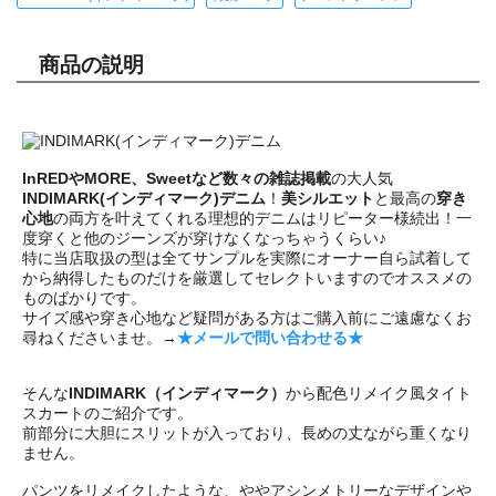
商品の説明
InREDやMORE、Sweetなど数々の雑誌掲載
の大人気
INDIMARK(インディマーク)デニム
！
美シルエット
と最高の
穿き
心地
の両方を叶えてくれる理想的デニムはリピーター様続出！一
度穿くと他のジーンズが穿けなくなっちゃうくらい♪
特に当店取扱の型は全てサンプルを実際にオーナー自ら試着して
から納得したものだけを厳選してセレクトいますのでオススメの
ものばかりです。
サイズ感や穿き心地など疑問がある方はご購入前にご遠慮なくお
尋ねくださいませ。→
★メールで問い合わせる★
そんな
INDIMARK（インディマーク）
から配色リメイク風タイト
スカートのご紹介です。
前部分に大胆にスリットが入っており、長めの丈ながら重くなり
ません。
パンツをリメイクしたような、ややアシンメトリーなデザインや