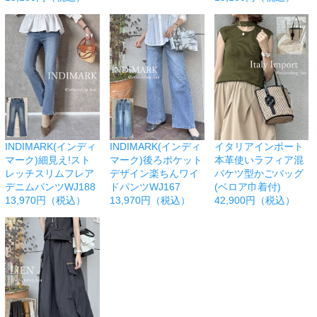
INDIMARK(インディ
INDIMARK(インディ
イタリアインポート
マーク)細見え!スト
マーク)後ろポケット
本革使いラフィア混
レッチスリムフレア
デザイン楽ちんワイ
バケツ型かごバッグ
デニムパンツWJ188
ドパンツWJ167
(ベロア巾着付)
13,970円（税込）
13,970円（税込）
42,900円（税込）