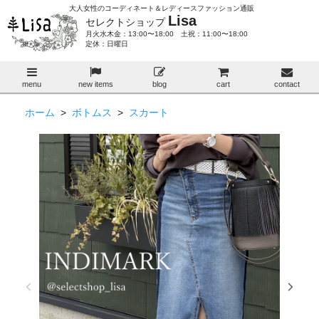
大人女性のコーディネート＆レディースファッション通販
Lisa
セレクトショップ
月火水木金：13:00〜18:00 土祝：11:00〜18:00
定休：日曜日
menu
new items
blog
cart
contact
ホーム
>
ボトムス
>
スカート