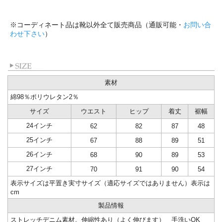
※コーディネート品は靴以外全て販売商品（通販可能・
お問い合
わせ下さい
）
素材
綿98％ポリウレタン2％
サイズ
ウエスト
ヒップ
着丈
裾幅
24インチ
62
82
87
48
25インチ
67
88
89
51
26インチ
68
90
89
53
27インチ
70
91
90
54
表示サイズは平置き実寸サイズ（適応サイズではありません）表示は
cm
製品情報
ストレッチデニム素材。伸縮性あり（よく伸びます） 手洗いOK