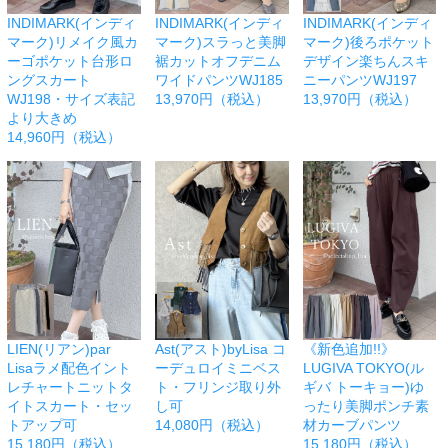
INDIMARK(インディ
INDIMARK(インディ
INDIMARK(インディ
マーク)リメイク風カ
マーク)スラっと美脚
マーク)後ろポケット
ーゴポケット台形ロ
裾カットオフデニム
デザイン楽ちんスキ
ングスカート
ワイドパンツWJ185
ニーパンツWJ197
WJ198・サイズ表記
13,970円（税込）
13,970円（税込）
より大きめ
14,960円（税込）
LIEN(リアン)par
Ast(アスト)byLisa コ
《新色追加!!》
Lisaラメ配色イント
ーデュロイミニベス
LUGIVA TOKYO(ル
レチャートニットタ
ト・フリンジ取り外
ギバ トーキョー)ゆ
イトスカート・セッ
し可
ったり美脚ポンチ素
トアップ可
14,080円（税込）
材カーブパンツ
15,180円（税込）
15,180円（税込）