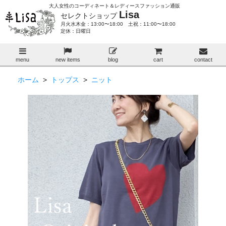
大人女性のコーディネート＆レディースファッション通販
Lisa
セレクトショップ
月火水木金：13:00〜18:00 土祝：11:00〜18:00
定休：日曜日
menu
new items
blog
cart
contact
ホーム
>
トップス
>
ニット