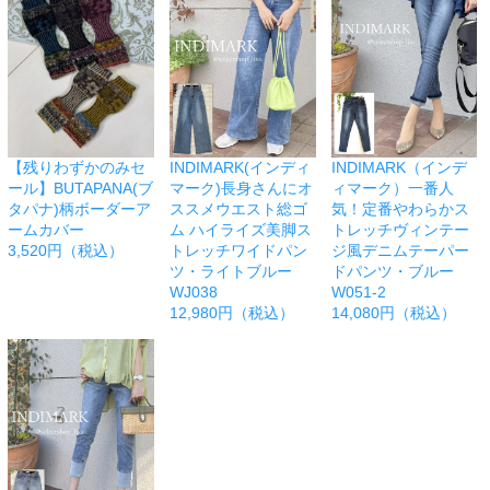
【残りわずかのみセ
INDIMARK(インディ
INDIMARK（インデ
ール】BUTAPANA(ブ
マーク)長身さんにオ
ィマーク）一番人
タパナ)柄ボーダーア
ススメウエスト総ゴ
気！定番やわらかス
ームカバー
ム ハイライズ美脚ス
トレッチヴィンテー
3,520円（税込）
トレッチワイドパン
ジ風デニムテーパー
ツ・ライトブルー
ドパンツ・ブルー
WJ038
W051-2
12,980円（税込）
14,080円（税込）