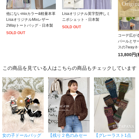
他にないmixカラー&軽量本革
Lisaオリジナル英字型押しミ
LisaオリジナルMixレザー
ニポシェット・日本製
2Wayトートバッグ・日本製
SOLD OUT
SOLD OUT
コーデ広が
パールとサ
スの7way
13,800円
この商品を見ている人はこちらの商品もチェックしています
女の子ドールバッグ
【残り２色のみセー
【グレーラスト1点