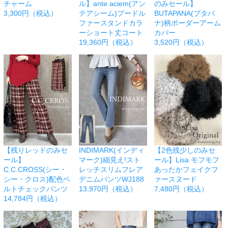
チャーム
ル】ante aciem(アン
のみセール】
3,300円（税込）
テアシーム)プードル
BUTAPANA(ブタパ
ファースタンドカラ
ナ)柄ボーダーアーム
ーショート丈コート
カバー
19,360円（税込）
3,520円（税込）
【残りレッドのみセ
INDIMARK(インディ
【2色残少しのみセ
ール】
マーク)細見え!スト
ール】Lisa モフモフ
C.C.CROSS(シー・
レッチスリムフレア
あったかフェイクフ
シー・クロス)配色ベ
デニムパンツWJ188
ァースヌード
ルトチェックパンツ
13,970円（税込）
7,480円（税込）
14,784円（税込）