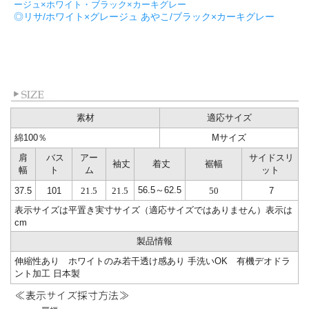
ージュ×ホワイト
・ブラック×カーキグレー
◎リサ/ホワイト×グレージュ あやこ/ブラック×カーキグレー
素材
適応サイズ
綿100％
Mサイズ
肩
バス
アー
サイドスリ
袖丈
着丈
裾幅
幅
ト
ム
ット
56.5～62.5
37.5
101
21.5
21.5
50
7
表示サイズは平置き実寸サイズ（適応サイズではありません）表示は
cm
製品情報
伸縮性あり ホワイトのみ若干透け感あり 手洗いOK 有機デオドラ
ント加工 日本製