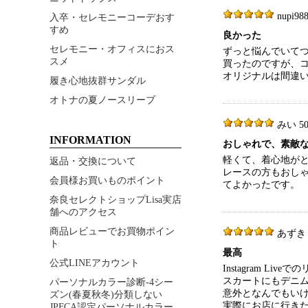
nupi988
入卒・セレモニーコーデおす
すめ
良かった
セレモニー・オフィスにおス
ずっと悩んでいて
スメ
買ったのですが、
オリジナルは間違
履き心地抜群サンダル
オトナの夏ノースリーブ
みい 50代
INFORMATION
おしゃれで、素敵
軽くて、着心地が
返品・交換について
レースの方もおし
会員様お買いものポイント
てよかったです。
奈良セレクトショップLisa実店
舗へのアクセス
商品レビューでお買物ポイン
あずき 20
ト
最高
公式LINEアカウント
Instagram L
スカートにもデニ
パーソナルカラー診断-4シー
意外となんでもい
ズン(春夏秋冬)分類しない
実際にお店に行き
JPFCA認定パーソナルカラー