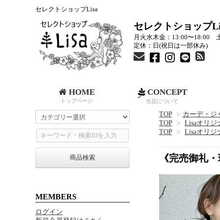
セレクトショップLisa
セレクトショップLi
月火水木金：13:00〜18:00 土
定休：日(祝日は一部休み)
HOME
CONCEPT
トップページ
当店について
TOP
>
カーデ・ジ
TOP
>
Lisaオリ
TOP
>
Lisaオリ
《完売御礼・
商品検索
MEMBERS
ログイン