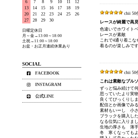
6
7
8
9
10
11
12
13
14
15
16
17
18
19
chii 50
20
21
22
23
24
25
26
27
28
29
30
レースが綺麗で高
色違いでホワイト
日曜定休日
レースが素敵
月～金→13:00～18:00
これで4通り着こな
土祝→11:00～18:00
着るのが楽しみで
お盆・お正月連続休業あり
SOCIAL
chii 50
FACEBOOK
これは素敵なブル
INSTAGRAM
ずっと悩み続けて
思っていたより実
公式LINE
良くてびっくりし
配信とか画像でみ
素材もいーし 小さ
ブラックを購入し
なる位気に入りま
生地の厚さも 薄
冬 寒くなっても