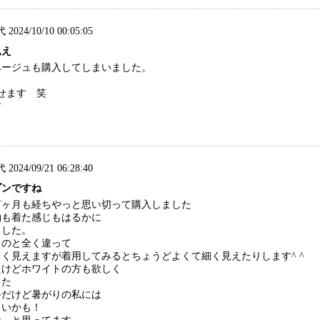
代 2024/10/10 00:05:05
見え
ベージュも購入してしまいました。
せます 笑
す
代 2024/09/21 06:28:40
ゾンですね
何ヶ月も経ちやっと思い切って購入しました
物も着た感じもはるかに
ました。
るのと全く違って
く見えますが着用してみるとちょうどよくて細く見えたりします^ ^
たけどホワイトの方も欲しく
した
手だけど暑がりの私には
よいかも！