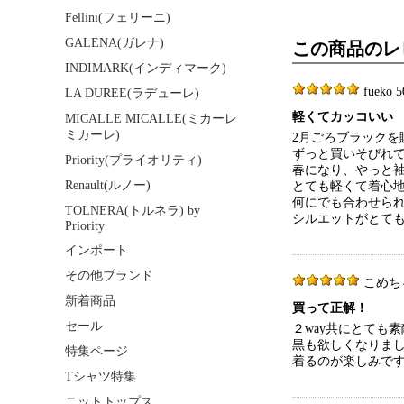
Fellini(フェリーニ)
GALENA(ガレナ)
この商品のレ
INDIMARK(インディマーク)
fueko 5
LA DUREE(ラデューレ)
軽くてカッコいい
MICALLE MICALLE(ミカーレ
ミカーレ)
2月ごろブラックを
ずっと買いそびれ
Priority(プライオリティ)
春になり、やっと
Renault(ルノー)
とても軽くて着心
何にでも合わせら
TOLNERA(トルネラ) by
シルエットがとて
Priority
インポート
その他ブランド
こめちゃん
新着商品
買って正解！
セール
２way共にとても
黒も欲しくなりま
特集ページ
着るのが楽しみで
Tシャツ特集
ニットトップス