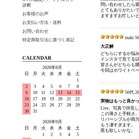
問い合わせしたら
診断
とてもありがたい
お客様のお声
ますますお忙しい
お支払い方法・送料
お問い合わせ
maki 50
特定商取引法に基づく表記
大正解
どちらにするか悩
CALENDAR
インスタで見てる
皆さんがどちらも
2026年8月
今回はホワイトベ
日
月
火
水
木
金
土
1
2
3
4
5
6
7
8
50代 202
9
10
11
12
13
14
15
16
17
18
19
20
21
22
実物はもっと良か
23
24
25
26
27
28
29
Live、写真で拝
30
31
この薄さと手軽さ
リバーシブルが両
2026年9月
もう凄すぎます。
日
月
火
水
木
金
土
黒も欲しいかな。
1
2
3
4
5