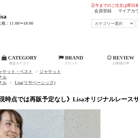
正午までのご注文は即日発
会員登録
マイアカ
sa
祝：11:00〜18:00
CATEGORY
BRAND
REVIEW
商品カテゴリ
ブランド
お客様の声
ャケット・ベスト
>
ジャケット
ジナル
ジナル
>
Lisa(リサベーシック)
現時点では再販予定なし》Lisaオリジナルレース