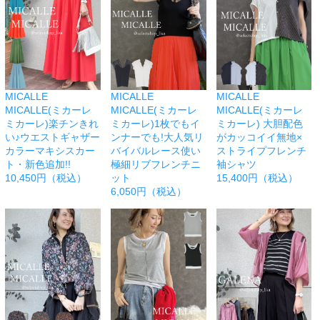
MICALLE
MICALLE
MICALLE
MICALLE(ミカーレ
MICALLE(ミカーレ
MICALLE(ミカーレ
ミカーレ)楽チンきれ
ミカーレ)1枚でもイ
ミカーレ) 大胆配色
い♪ウエストギャザー
ンナーでも!大人気リ
がカッコイイ無地×
カラーマキシスカー
バイバルレース使い
ストライプフレンチ
ト・新色追加!!
極細リブフレンチニ
袖シャツ
10,450円（税込）
ット
15,400円（税込）
6,050円（税込）