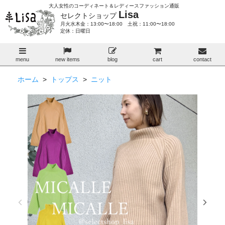
大人女性のコーディネート＆レディースファッション通販
Lisa
セレクトショップ
月火水木金：13:00〜18:00 土祝：11:00〜18:00
定休：日曜日
menu
new items
blog
cart
contact
ホーム
>
トップス
>
ニット