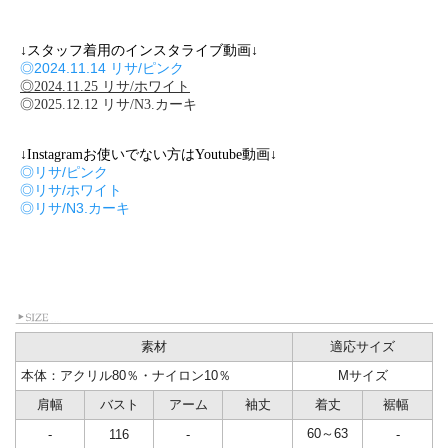
↓スタッフ着用のインスタライブ動画↓
◎2024.11.14 リサ/ピンク
◎2024.11.25 リサ/ホワイト
◎2025.12.12 リサ/N3.カーキ
↓Instagramお使いでない方はYoutube動画↓
◎リサ/ピンク
◎リサ/ホワイト
◎リサ/N3.カーキ
素材
適応サイズ
本体：アクリル80％・ナイロン10％
Mサイズ
肩幅
バスト
アーム
袖丈
着丈
裾幅
60～63
-
116
-
-