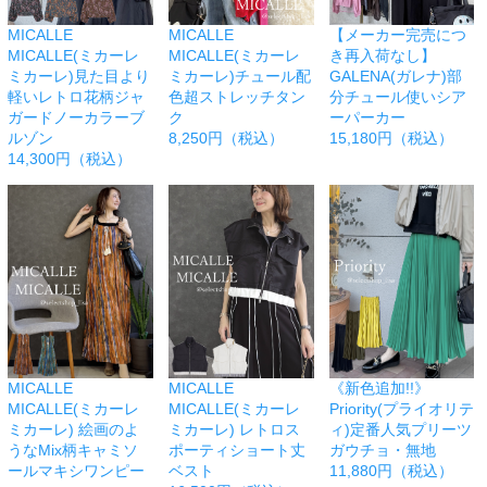
MICALLE
MICALLE
【メーカー完売につ
MICALLE(ミカーレ
MICALLE(ミカーレ
き再入荷なし】
ミカーレ)見た目より
ミカーレ)チュール配
GALENA(ガレナ)部
軽いレトロ花柄ジャ
色超ストレッチタン
分チュール使いシア
ガードノーカラーブ
ク
ーパーカー
ルゾン
8,250円（税込）
15,180円（税込）
14,300円（税込）
MICALLE
MICALLE
《新色追加!!》
MICALLE(ミカーレ
MICALLE(ミカーレ
Priority(プライオリテ
ミカーレ) 絵画のよ
ミカーレ) レトロス
ィ)定番人気プリーツ
うなMix柄キャミソ
ポーティショート丈
ガウチョ・無地
ールマキシワンピー
ベスト
11,880円（税込）